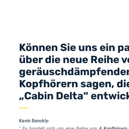
Können Sie uns ein p
über die neue Reihe 
geräuschdämpfende
Kopfhörern sagen, di
„Cabin Delta“ entwic
Kevin Renckly:
" Es handelt sich um eine Reihe von
4 Kopfhörern