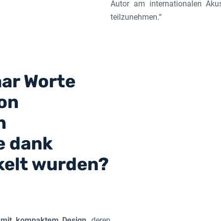
Autor am internationalen Aku
teilzunehmen.“
aar Worte
von
n
e dank
kelt wurden?
 mit kompaktem Design
, deren