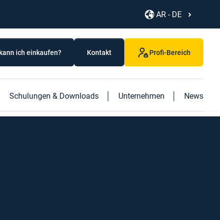
AR - DE
kann ich einkaufen?
Kontakt
Profi-Bereich
Schulungen & Downloads
Unternehmen
News
Entdecken Sie unsere neuen Produkte
Entdecken Sie unser neues "Logistics"-Buch
Unsere Geschichte
Delta Plus Käfigleiter