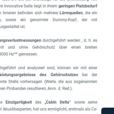
e innovative Seite liegt in ihrem
geringen Platzbedarf
m Inneren befinden sich mehrere
Lärmquellen
, die ein
gen, sowie ein genormter Dummy-Kopf, der mit
usgestattet ist.
ungsverlustmessungen
durchgeführt werden , d. h. es
 mit und ohne Gehörschutz über einen breiten
 8000 Hz** gemessen.
geführt und analysiert sind, können wir mit einer
eistungsergebnisse des Gehörschutzes
bei der
annte Stelle vorhersagen (Werte, die aus sogenannten
en Probanden resultieren, Anm. d. Red.).
Die
Einzigartigkeit
des
„Cabin Delta“
sowie seine
t Akustikexperten, hat uns ermöglicht, erstmals als Co-