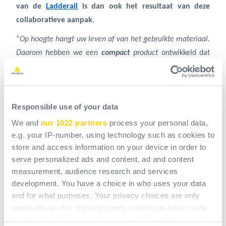
van de
Ladderail
is dan ook het resultaat van deze
collaboratieve aanpak
.
“
Op hoogte hangt uw leven af van het gebruikte materiaal.
Daarom hebben we een
compact
product
ontwikkeld dat
eenvoudig
te installeren is en
maximale veiligheid
voor de
operator biedt”,
benadrukt Christophe Chausse.
Met dit contract maakt Delta Plus van ‘Ladderail’ een
Responsible use of your data
internationale referentie voor
de beveiliging van
We and
our 1022 partners
process your personal data,
werkzaamheden op hoogte.
e.g. your IP-number, using technology such as cookies to
store and access information on your device in order to
serve personalized ads and content, ad and content
measurement, audience research and services
Naast zijn
technische expertise
en
zijn breed assortiment aan
development. You have a choice in who uses your data
permanente valbeveiligingssystemen
, zet Delta Plus zich ook in
and for what purposes. Your privacy choices are only
applicable on this digital property where you have made
voor
opleidingen in werken op hoogte
.
Ontdek hierbij de rol van
your choices. You can change or withdraw your consent