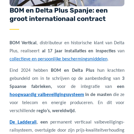
BOM en Delta Plus Spanje: een
groot internationaal contract
BOM Vertical
, distributeur en historische klant van Delta
Plus, realiseert
al 17 jaar installaties en inspecties
van
collectieve en persoonlijke beschermingsmiddelen
.
Eind 2024 hebben
BOM en Delta Plus
hun krachten
gebundeld om in te schrijven op de aanbesteding van
3
Spaanse fabrieken,
voor de integratie van
een
hoogwaardig valbeveiligingssysteem
in de masten
die ze
voor telecom en energie produceren. En dit voor
verschillende
regio’s, wereldwijd.
De Ladderail
, een
permanent verticaal valbeveiligings-
railsysteem, overtuigde door zijn prijs-kwaliteitverhouding