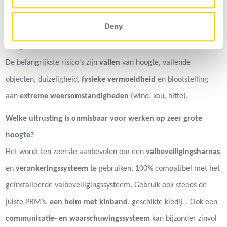
of their services.
sector
en de
regelgeving
.
Deny
Wat zijn de belangrijkste risico's bij werken op zeer grote
hoogte?
De belangrijkste risico's zijn
vallen
van hoogte, vallende
objecten, duizeligheid,
fysieke vermoeidheid
en blootstelling
aan
extreme weersomstandigheden
(wind, kou, hitte).
Welke uitrusting is onmisbaar voor werken op zeer grote
hoogte?
Het wordt ten zeerste aanbevolen om een
valbeveiligingsharnas
en
verankeringssysteem
te gebruiken, 100% compatibel met het
geïnstalleerde valbeveiligingssysteem. Gebruik ook steeds de
juiste PBM’s,
een helm met kinband
, geschikte kledij… Ook een
communicatie- en waarschuwingssysteem
kan bijzonder zinvol