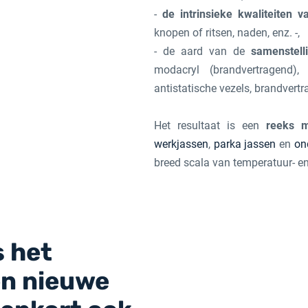
-
de intrinsieke kwaliteiten 
knopen of ritsen, naden, enz. -,
- de aard van de
samenstell
modacryl (brandvertragend), 
antistatische vezels, brandvert
Het resultaat is een
reeks m
werkjassen
,
parka jassen
en
on
breed scala van temperatuur- e
s het
en nieuwe