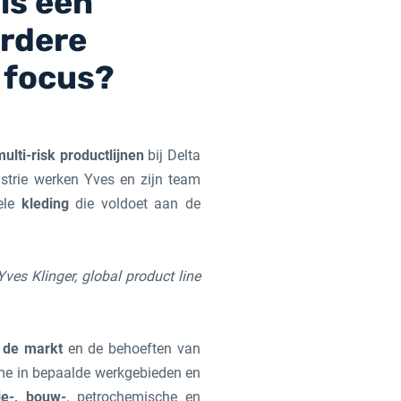
is een
rdere
 focus?
multi-risk productlijnen
bij Delta
ustrie werken Yves en zijn team
ele
kleding
die voldoet aan de
ves Klinger, global product line
 de markt
en de behoeften van
me in bepaalde werkgebieden en
ie-, bouw-
, petrochemische en