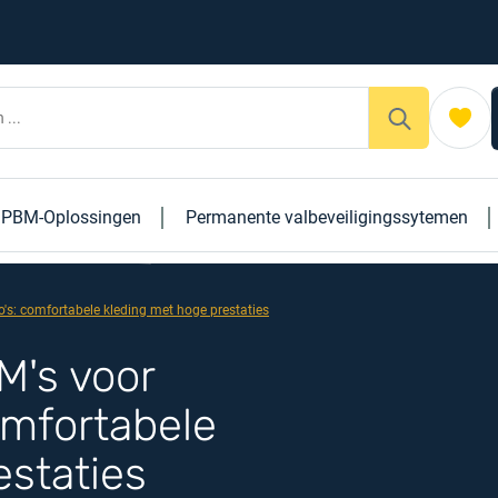
PBM-Oplossingen
Permanente valbeveiligingssytemen
o's: comfortabele kleding met hoge prestaties
M's voor
omfortabele
estaties