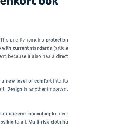
nenkort ook
 The priority remains
protection
 with current standards
(article
ent, because it also has a direct
e a
new level
of
comfort
into its
ent.
Design
is another important
ufacturers: innovating
to meet
ssible
to all.
Multi-risk clothing