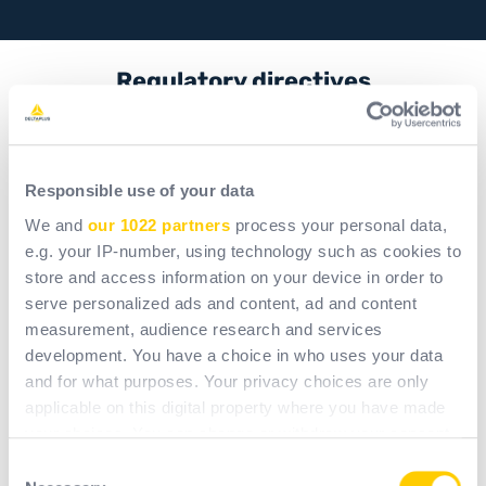
Regulatory directives
Responsible use of your data
We and
our 1022 partners
process your personal data,
SCIP
REACH and
e.g. your IP-number, using technology such as cookies to
information
PPE
store and access information on your device in order to
Statement
serve personalized ads and content, ad and content
measurement, audience research and services
Download
development. You have a choice in who uses your data
and for what purposes. Your privacy choices are only
applicable on this digital property where you have made
your choices. You can change or withdraw your consent
any time from the Cookie Declaration or by clicking on
Consent
the Privacy trigger icon.