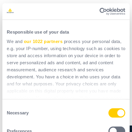
Responsible use of your data
We and
our 1022 partners
process your personal data,
e.g. your IP-number, using technology such as cookies to
store and access information on your device in order to
serve personalized ads and content, ad and content
measurement, audience research and services
development. You have a choice in who uses your data
and for what purposes. Your privacy choices are only
applicable on this digital property where you have made
your choices. You can change or withdraw your consent
Hat diese Änderung der Normen
any time from the Cookie Declaration or by clicking on
Consent
Auswirkungen auf das Delta Plus-
the Privacy trigger icon.
Necessary
Selection
Sortiment?
If you allow, we would also like to:
Preferences