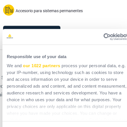
Accesorio para sistemas permanentes
Solicitar presupuesto
Responsible use of your data
Description
We and
our 1022 partners
process your personal data, e.g.
your IP-number, using technology such as cookies to store
Sustratos diseñados para soportar todo tipo de equipos
and access information on your device in order to serve
écnicos en tejados y azoteas (paneles solares, unidades 
personalized ads and content, ad and content measurement,
audience research and services development. You have a
aire acondicionado, extractores, revestimientos de suelos
choice in who uses your data and for what purposes. Your
etc.).
privacy choices are only applicable on this digital property
where you have made your choices. You can change or
Avantages produit
withdraw your consent any time from the Cookie Declaration
or by clicking on the Privacy trigger icon.