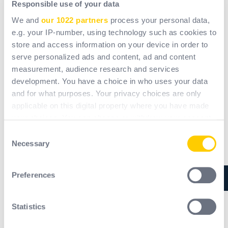
Responsible use of your data
We and
our 1022 partners
process your personal data,
e.g. your IP-number, using technology such as cookies to
store and access information on your device in order to
Pre-use inspection of PPE
serve personalized ads and content, ad and content
measurement, audience research and services
development. You have a choice in who uses your data
and for what purposes. Your privacy choices are only
Le condizioni dei DPI determinano le loro prestazioni.
applicable on this digital property where you have made
È quindi essenziale controllarli regolarmente per
your choices. You can change or withdraw your consent
verificare :
any time from the Cookie Declaration or by clicking on
Consent
- strappi,
the Privacy trigger icon.
Necessary
Selection
- buchi,
- segni di usura,
If you allow, we would also like to:
Preferences
- crepe sulle scarpe,
Collect information about your geographical
- cuciture deboli,
location which can be accurate to within several
meters
- graffi sulle visiere,
Statistics
Identify your device by actively scanning it for
- ecc.