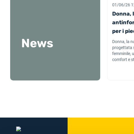
01/06/26 1
Donna, 
antinfo
per i pi
News
Donna, la n
progettata 
femminile, 
comfort e st