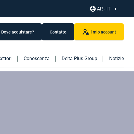
AR - IT
Dove acquistare?
Contatto
Il mio account
ettori
Conoscenza
Delta Plus Group
Notizie
Scoprite i nostri nuovi prodotti
Scopri il nostro nuovo libro "Logistics"