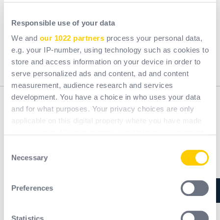
Stałe akcesorium systemowe
Responsible use of your data
We and
our 1022 partners
process your personal data,
e.g. your IP-number, using technology such as cookies to
Wycena
store and access information on your device in order to
serve personalized ads and content, ad and content
measurement, audience research and services
development. You have a choice in who uses your data
Description
and for what purposes. Your privacy choices are only
applicable on this digital property where you have made
your choices. You can change or withdraw your consent
Avantages produit
any time from the Cookie Declaration or by clicking on
Consent
the Privacy trigger icon.
Necessary
Selection
Documentation
If you allow, we would also like to:
Preferences
Collect information about your geographical
location which can be accurate to within several
meters
Statistics