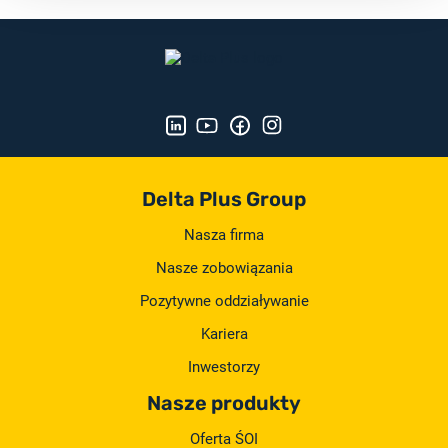
Delta Plus Group
Nasza firma
Nasze zobowiązania
Pozytywne oddziaływanie
Kariera
Inwestorzy
Nasze produkty
Oferta ŚOI