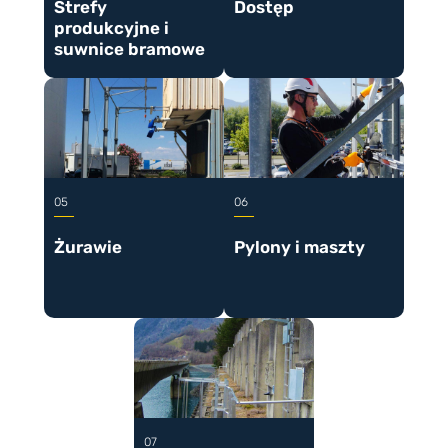
Strefy
Dostęp
produkcyjne i
suwnice bramowe
Żurawie
Pylony i maszty