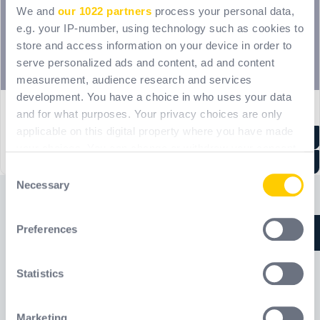
We and
our 1022 partners
process your personal data,
e.g. your IP-number, using technology such as cookies to
store and access information on your device in order to
serve personalized ads and content, ad and content
measurement, audience research and services
development. You have a choice in who uses your data
and for what purposes. Your privacy choices are only
applicable on this digital property where you have made
your choices. You can change or withdraw your consent
any time from the Cookie Declaration or by clicking on
Consent
the Privacy trigger icon.
Necessary
Selection
Często zadawane pytania
If you allow, we would also like to:
Preferences
Collect information about your geographical
location which can be accurate to within several
meters
Statistics
Czy masz własne zespoły instalujące stałe
Identify your device by actively scanning it for
systemy powstrzymywania spadania?
specific characteristics (fingerprinting)
Marketing