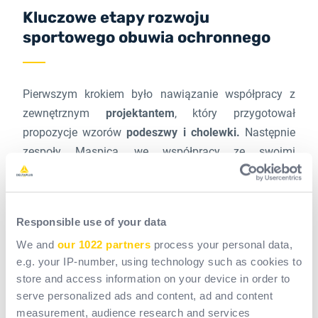
Kluczowe etapy rozwoju
sportowego obuwia ochronnego
Pierwszym krokiem było nawiązanie współpracy z
zewnętrznym
projektantem
, który przygotował
propozycje wzorów
podeszwy i cholewki.
Następnie
zespoły Maspica, we współpracy ze swoimi
sprawdzonymi dostawcami, opracowały serię
pięciu
prototypów.
Responsible use of your data
Sekretna receptura Maspica polega na idealnym
We and
our 1022 partners
process your personal data,
połączeniu proporcji, wagi i objętości wewnętrznej
e.g. your IP-number, using technology such as cookies to
buta z optymalną ochroną i najwyższym możliwym
store and access information on your device in order to
komfortem. Szczególną uwagę zwrócono na:
serve personalized ads and content, ad and content
kompozytowy podnosek,
zapewniający lekkość,
measurement, audience research and services