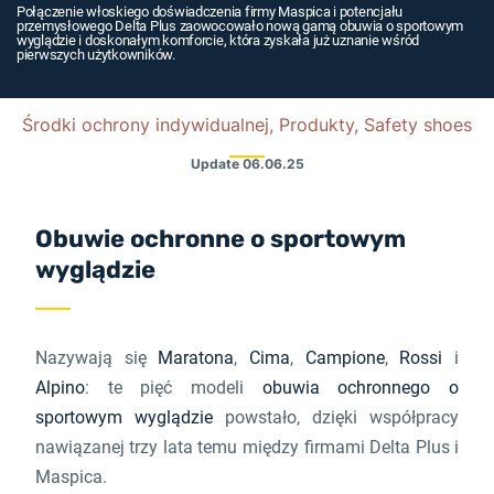
Połączenie włoskiego doświadczenia firmy Maspica i potencjału
przemysłowego Delta Plus zaowocowało nową gamą obuwia o sportowym
wyglądzie i doskonałym komforcie, która zyskała już uznanie wśród
pierwszych użytkowników.
Środki ochrony indywidualnej, Produkty, Safety shoes
Update
06.06.25
Obuwie ochronne o sportowym
wyglądzie
Nazywają się
Maratona
,
Cima
,
Campione
,
Rossi
i
Alpino
: te pięć modeli
obuwia ochronnego o
sportowym wyglądzie
powstało, dzięki współpracy
nawiązanej trzy lata temu między firmami Delta Plus i
Maspica.