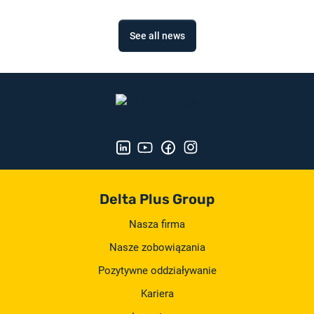
See all news
Delta Plus Group
Nasza firma
Nasze zobowiązania
Pozytywne oddziaływanie
Kariera