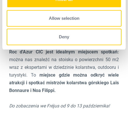
our social media, advertising and analytics partners who
Rozdajemy również
numery startowe
dla około stu
may combine it with other information that you’ve
zawodników we wszystkich wyścigach: jeśli jesteś
provided to them or that they’ve collected from your use
Allow selection
pracownikiem, klientem
lub członkiem
dwóch
of their services.
lokalnych klubów kolarstwa górskiego
, możesz
skorzystać z tej okazji i wziąć udział.
Deny
Roc d'Azur CIC jest idealnym miejscem spotkań:
można nas znaleźć na stoisku o powierzchni 50 m2
wraz z ekspertami w dziedzinie kolarstwa, outdooru i
turystyki. To
miejsce gdzie można odkryć wiele
atrakcji i spotkać mistrzów kolarstwa górskiego Laïs
Bonnaure i Noa Filippi.
Do zobaczenia we Fréjus od 9 do 13 października!