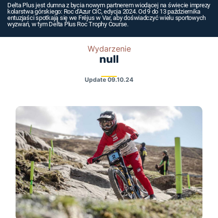
Delta Plus jest dumna z bycia nowym partnerem wiodącej na świecie imprezy
kolarstwa górskiego: Roc d'Azur CIC, edycja 2024. Od 9 do 13 października
entuzjaści spotkają się we Fréjus w Var, aby doświadczyć wielu sportowych
wyzwań, w tym Delta Plus Roc Trophy Course.
Wydarzenie
null
Update
09.10.24