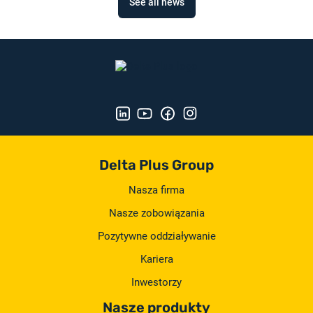
See all news
Delta Plus Group
Nasza firma
Nasze zobowiązania
Pozytywne oddziaływanie
Kariera
Inwestorzy
Nasze produkty