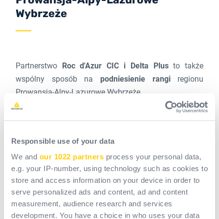
Wybrzeże
Partnerstwo
Roc d'Azur CIC i Delta Plus
to także
wspólny sposób na
podniesienie rangi
regionu
Prowansja-Alpy-Lazurowe Wybrzeże....
Wydarzenie sportowe podkreśla wspaniałe krajobrazy
Masywu Maures i Esterel
, miasta
Fréjus,
Responsible use of your data
Roquebrune-sur-Argens, Saint-Raphaël i Sainte-
We and
our 1022 partners
process your personal data,
Maxime
, nasze lasy i nadmorskie ścieżki. W ten sam
e.g. your IP-number, using technology such as cookies to
sposób Delta Plus, międzynarodowa grupa, jest
store and access information on your device in order to
zakorzeniona w regionie i angażuje się w rozwijanie i
serve personalized ads and content, ad and content
promowanie licznych zalet tego regionu.
measurement, audience research and services
development. You have a choice in who uses your data