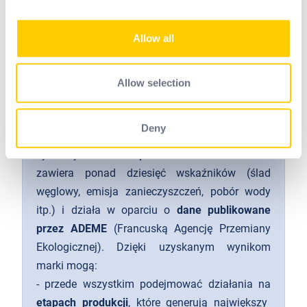
provide social media features and to analyse our traffic.
recyklingu”.
We also share information about your use of our site with
Allow all
our social media, advertising and analytics partners who
may combine it with other information that you’ve
Podejście La Belle Empreinte
provided to them or that they’ve collected from your use
La Belle Empreinte wspiera marki tekstylne w ich
Allow selection
of their services.
inicjatywach związanych z ekoprojektowaniem.
Udostępnia im
kalkulator
, dzięki któremu mogą
Deny
niezależnie przeprowadzać uproszczone analizy
cyklu życia swoich
produktów.
Kalkulator ten
zawiera ponad dziesięć wskaźników (ślad
węglowy, emisja zanieczyszczeń, pobór wody
itp.) i działa w oparciu o
dane publikowane
przez ADEME
(Francuską Agencję Przemiany
Ekologicznej). Dzięki uzyskanym wynikom
marki mogą:
- przede wszystkim podejmować działania na
etapach produkcji
, które generują największy