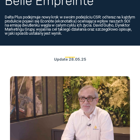
Belle Empreinte
Delta Plus podejmuje nowy krok w swoim podejściu CSR: od teraz na każdym
produkcie pojawi się Econote (ekonotatka) oceniająca wpływ naszych ŚOI
na emisję dwutlenku węgla w całym cyklu ich życia. David Guiho, Dyrektor
Marketingu Grupy, wyjaśnia cel takiego działania oraz szczegółowo opisuje,
w jaki sposób ustalany jest wynik.
Update
28.05.25