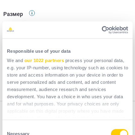
Размер
36 , 37 , 38 , 39 , 40 , 41 , 42 , 43 , 44 , 45 , 46 , 47
Секторы
Риски
Responsible use of your data
We and
our 1022 partners
process your personal data,
Сельское хозяйство
e.g. your IP-number, using technology such as cookies to
Гражданская инфраструктура
store and access information on your device in order to
Строительство
serve personalized ads and content, ad and content
Легкая промышленность
measurement, audience research and services
development. You have a choice in who uses your data
and for what purposes. Your privacy choices are only
applicable on this digital property where you have made
Описание
your choices. You can change or withdraw your consent
any time from the Cookie Declaration or by clicking on
Consent
Вверх : ПВХ | Стелька : Синтетические материалы
the Privacy trigger icon.
Necessary
Selection