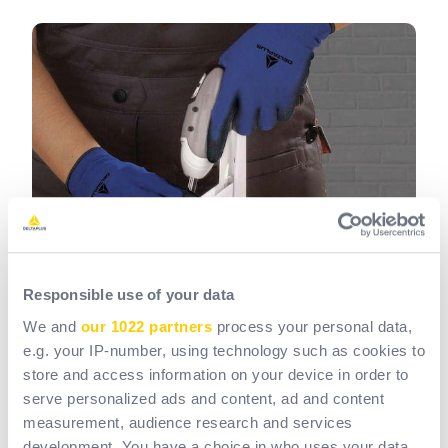
Jaký dopad mají změny normy
ANSI/ISEA 105 na uživatele
Responsible use of your data
ochranných rukavic?
We and
our 1022 partners
process your personal data,
e.g. your IP-number, using technology such as cookies to
store and access information on your device in order to
serve personalized ads and content, ad and content
Pro profesionály představují tyto změny významnou
measurement, audience research and services
výhodu:
větší přehlednost.
development. You have a choice in who uses your data