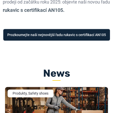
prodeji od začátku roku 2025: objevte naši novou řadu
rukavic s certifikací AN105.
Prozkoumejte naši nejnovější řadu rukavic s certifikací AN105
News
Produkty, Safety shoes