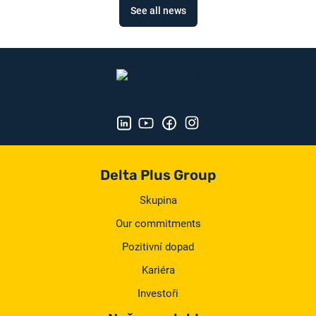
See all news
Delta Plus Group
Skupina
Our commitments
Pozitivní dopad
Kariéra
Investoři