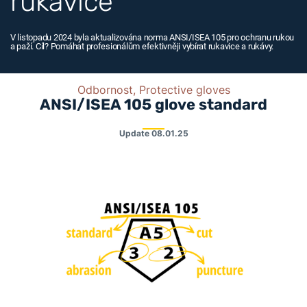
rukavice
V listopadu 2024 byla aktualizována norma ANSI/ISEA 105 pro ochranu rukou
a paží. Cíl? Pomáhat profesionálům efektivněji vybírat rukavice a rukávy.
Odbornost, Protective gloves
ANSI/ISEA 105 glove standard
Update
08.01.25