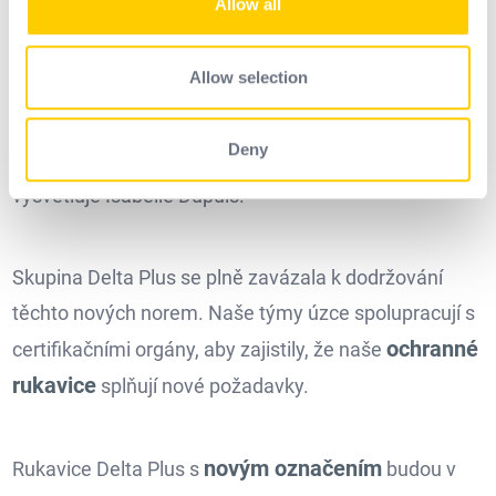
Allow all
our social media, advertising and analytics partners who
may combine it with other information that you’ve
provided to them or that they’ve collected from your use
Allow selection
„Tato revize byla navržena skupinou pro ochranu
of their services.
rukou Mezinárodní asociace pro bezpečnostní
Deny
vybavení (ISEA), jejíž je Delta Plus aktivním členem,“
vysvětluje Isabelle Dupuis.
Skupina Delta Plus se plně zavázala k dodržování
těchto nových norem. Naše týmy úzce spolupracují s
ochranné
certifikačními orgány, aby zajistily, že naše
rukavice
splňují nové požadavky.
novým označením
Rukavice Delta Plus s
budou v