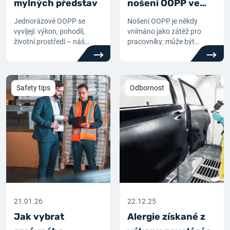
mylných představ
nošení OOPP ve
firmě?
Jednorázové OOPP se
Nošení OOPP je někdy
vyvíjejí: výkon, pohodlí,
vnímáno jako zátěž pro
životní prostředí – náš
pracovníky: může být
odborník vyvrací některé
užitečné zavést účinnou
běžné mylné představy!
komunikaci, která jim
připomene, jak důležité je
toto pravidlo dodržovat.
Safety tips
Odbornost
21.01.26
22.12.25
Jak vybrat
Alergie získané z