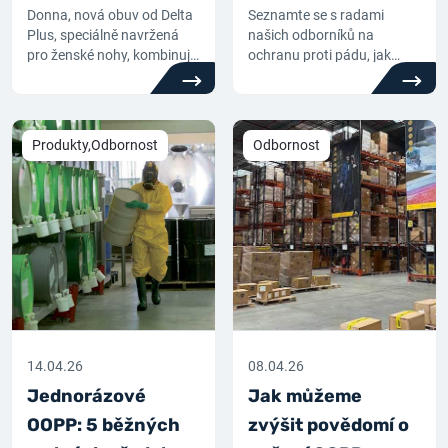
ženské nohy
nastavit postroj?
Donna, nová obuv od Delta
Seznamte se s radami
Plus, speciálně navržená
našich odborníků na
pro ženské nohy, kombinuje
ochranu proti pádu, jak
technickou odbornost,
správně nastavit
pohodlí a styl.
bezpečnostní postroj.
Produkty,Odbornost
Odbornost
14.04.26
08.04.26
Jednorázové
Jak můžeme
OOPP: 5 běžných
zvýšit povědomí o