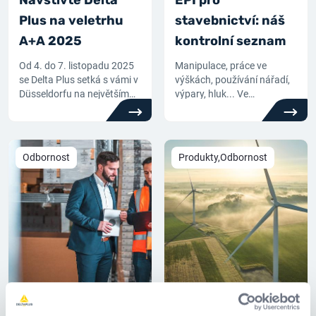
Navštivte Delta
EPI pro
Plus na veletrhu
stavebnictví: náš
A+A 2025
kontrolní seznam
Od 4. do 7. listopadu 2025
Manipulace, práce ve
se Delta Plus setká s vámi v
výškách, používání nářadí,
Düsseldorfu na největším
výpary, hluk... Ve
mezinárodním veletrhu
stavebnictví je nezbytné
věnovaném bezpečnosti
používat osobní ochranné
práce.
pracovní prostředky, které
jsou přizpůsobeny různým
Odbornost
Produkty,Odbornost
rizikům na staveništi.
06.01.25
06.11.24