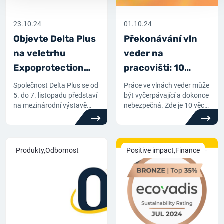
23.10.24
01.10.24
Objevte Delta Plus
Překonávání vln
na veletrhu
veder na
Expoprotection
pracovišti: 10
2024
osvědčených
Společnost Delta Plus se od
Práce ve vlnách veder může
5. do 7. listopadu představí
postupů
být vyčerpávající a dokonce
na mezinárodní výstavě
nebezpečná. Zde je 10 věcí,
Expoprotection Paris:
které můžete udělat, abyste
přijďte se seznámit s našimi
zajistili pohodlí a
stěžejními produkty a
bezpečnost svých
inovacemi.
pracovníků.
Produkty,Odbornost
Positive impact,Finance