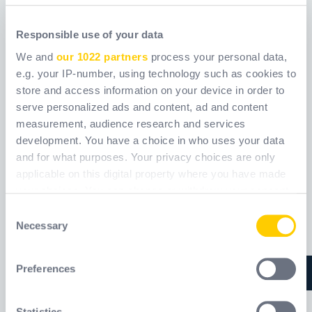
Delta Plus:
Delta Plus,
Responsible use of your data
podpora na míru
bezpečnostní
We and
our 1022 partners
process your personal data,
pro naše
partner pro
e.g. your IP-number, using technology such as cookies to
zákazníky
techniky větrných
S cílem doporučit osobní
Údržba větrných turbín s
store and access information on your device in order to
ochranné pracovní
turbín
sebou nese značná rizika:
serve personalized ads and content, ad and content
prostředky, které jsou
Delta Plus podporuje
measurement, audience research and services
dokonale přizpůsobeny
profesionály.
potřebám uživatelů,
development. You have a choice in who uses your data
zavedla společnost Delta
and for what purposes. Your privacy choices are only
Plus pro své zákazníky
applicable on this digital property where you have made
Produkty,Odbornost
Odbornost
přístup podpory s auditem
your choices. You can change or withdraw your consent
pracovních stanic.
any time from the Cookie Declaration or by clicking on
Consent
the Privacy trigger icon.
Necessary
Selection
If you allow, we would also like to:
Preferences
Collect information about your geographical
location which can be accurate to within several
meters
Statistics