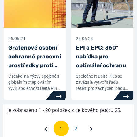
25.06.24
24.06.24
Grafenové osobní
EPI a EPC: 360°
ochranné pracovní
nabídka pro
prostředky proti
optimální ochranu
extrémnímu teplu
V reakci na výzvy spojené s
Společnost Delta Plus se
globálním oteplováním
zavázala vytvořit řadu
vyvíjí společnost Delta Plus
řešení pro zachycení pádu
termoregulační osobní
kombinující osobní
ochranné pracovní
ochranné pracovní
prostředky obsahující
prostředky a ochranné
Je zobrazeno 1 - 20 položek z celkového počtu 25.
grafen. Zaměřte se na tento
prostředky proti pádu:
inovativní materiál.
zjistěte více o doplňkovém
charakteru tohoto
1
2
Stránka
Stránka
vybavení.