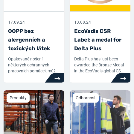
17.09.24
13.08.24
OOPP bez
EcoVadis CSR
alergenních a
Label: a medal for
toxických látek
Delta Plus
Opakované nošení
Delta Plus has just been
některých ochranných
awarded the Bronze Medal
pracovních pomůcek může
in the EcoVadis global CSR
u citlivých nebo alergických
standard
pracovníků způsobit
podráždění kůže nebo
reakce. Společnost Delta
Produkty
Odbornost
Plus vám pomůže
identifikovat "osobní
ochranné pracovní
pomůcky bez".