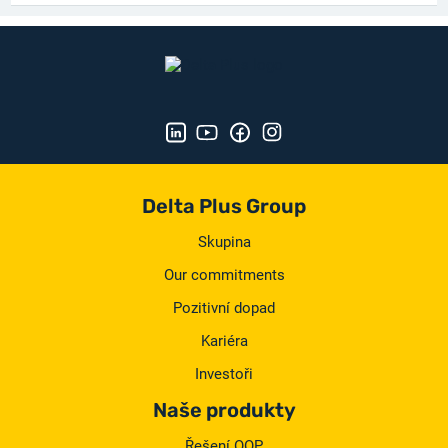
Delta Plus Group
Skupina
Our commitments
Pozitivní dopad
Kariéra
Investoři
Naše produkty
Řešení OOP