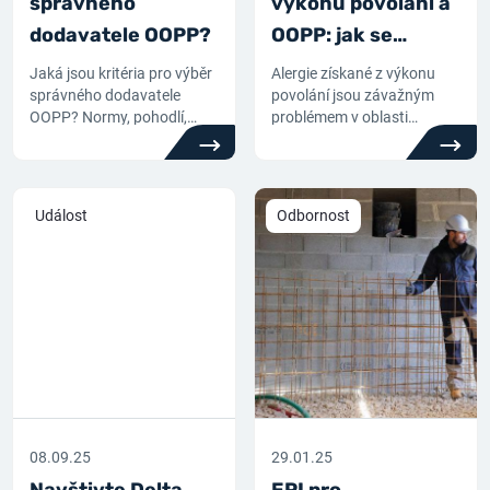
správného
výkonu povolání a
dodavatele OOPP?
OOPP: jak se
chránit
Jaká jsou kritéria pro výběr
Alergie získané z výkonu
správného dodavatele
povolání jsou závažným
OOPP? Normy, pohodlí,
problémem v oblasti
blízkost... Náš odborník
bezpečnosti a ochrany
vám poradí.
zdraví při práci: OOPP jsou
jedním z řešení pro ochranu
postižených pracovníků.
Událost
Odbornost
Společnost Delta Plus vyvíjí
řešení na míru, která
kombinují ochranu a
pohodlí.
08.09.25
29.01.25