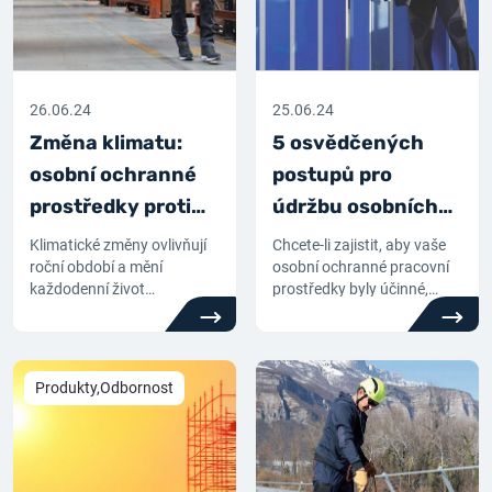
26.06.24
25.06.24
Změna klimatu:
5 osvědčených
osobní ochranné
postupů pro
prostředky proti
údržbu osobních
chladu se
ochranných
Klimatické změny ovlivňují
Chcete-li zajistit, aby vaše
přizpůsobují
roční období a mění
pracovních
osobní ochranné pracovní
každodenní život
prostředky byly účinné,
prostředků
pracovníků v přírodě: naše
čisté a měly dlouhou
kolekce zimních osobních
životnost, je nezbytné
ochranných pracovních
dodržovat pokyny pro jejich
prostředků na období 2023-
údržbu a skladování. 5 tipů,
Produkty,Odbornost
2024 se jim přizpůsobuje.
které vám pomohou.