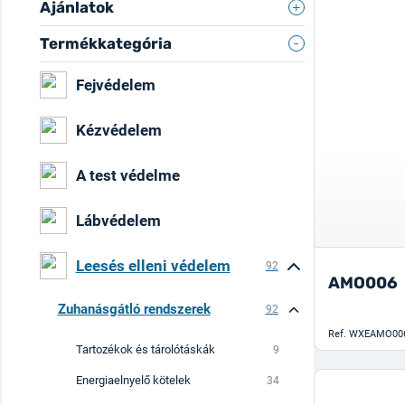
Ajánlatok
Termékkategória
Fejvédelem
Kézvédelem
A test védelme
Lábvédelem
Leesés elleni védelem
92
AMO006
Zuhanásgátló rendszerek
92
Ref.
WXEAMO00
Tartozékok és tárolótáskák
9
Energiaelnyelő kötelek
34