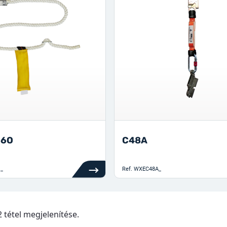
16O
C48A
_
Ref.
WXEC48A_
92 tétel megjelenítése.