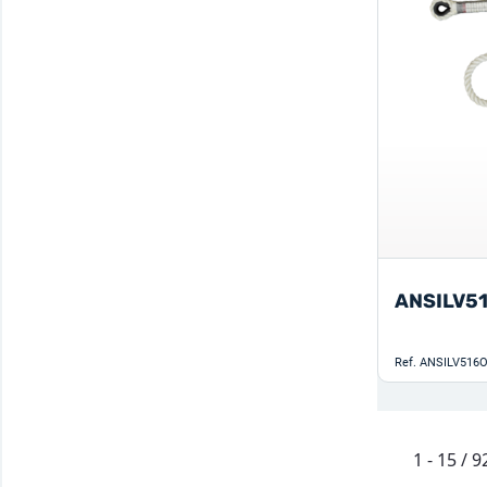
ANSILV5
Ref.
ANSILV516O
1 - 15 / 