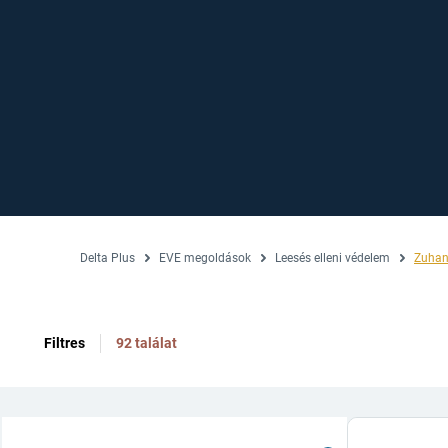
Delta Plus
EVE megoldások
Leesés elleni védelem
Zuhan
Filtres
92 találat