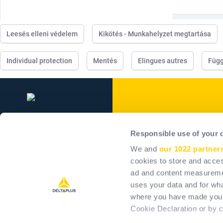
Leesés elleni védelem
Kikötés - Munkahelyzet megtartása
Individual protection
Mentés
Elingues autres
Füg
Delta Plus Grou
Responsible use of your 
Vállalatunk
We and
our 1022 partner
Kötelezettségvállalásai
cookies to store and acces
ad and content measureme
Pozitív hatás
uses your data and for wha
Karrier
where you have made your
Befektetők
Cookie Declaration or by cl