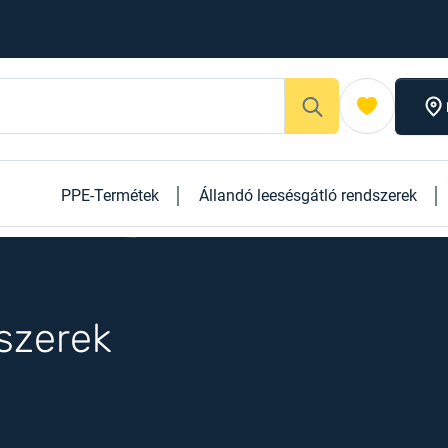
PPE-Termétek
Állandó leesésgátló rendszerek
Személyre szabott megoldások
szerek