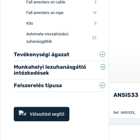
Fall arresters on cable
3
Fall arresters on rope
14
Kits
9
Automata visszahúzású
23
zuhanásgátlók
Tevékenységi ágazat
Munkahelyi lezuhanásgátló
Mezőgazdaság -
intézkedések
Erdőgazdálkodás -
8
Halászat
Felszerelés típusa
Elmozdulás ideiglenes kikötési pályán
42
ANSI533
Mezőgazdaság
Építkezések
8
91
Combcsont-kompressziós pántok,
Horizontális kis elmozdulás (< 3
1
38
párban
Halászat
méternél)
2
Közszolgáltatások -
Building
85
Ref.
ANSI533_
Választást segítő
37
Erdőgazdálkodás
7
Energia
Csavart kötélzsinór
1
Horizontális nagy elmozdulás függőleges
Befejező építés-Szakmunka
52
7
síkon
Közművek
Energia
Csöves hevederből készült energiaelnyelő
Gyártóipar
12
36
81
1