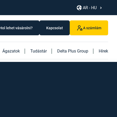
AR - HU
Hol lehet vásárolni?
Kapcsolat
A számlám
Ágazatok
Tudástár
Delta Plus Group
Hírek
Fedezze fel új termékeinket
Fedezze fel új "Logistics" könyvünket