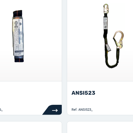
ANSI523
6_
Ref.
ANSI523_