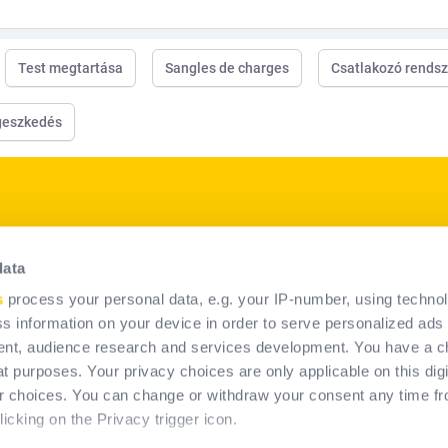
Test megtartása
Sangles de charges
Csatlakozó rends
geszkedés
p
Termékeink
data
PPE megoldások
s
process your personal data, e.g. your IP-number, using techno
nk
Állandó leesésvédelmi rendszer
s information on your device in order to serve personalized ads
megoldások
nt, audience research and services development. You have a c
t purposes. Your privacy choices are only applicable on this digi
 choices. You can change or withdraw your consent any time fr
icking on the Privacy trigger icon.