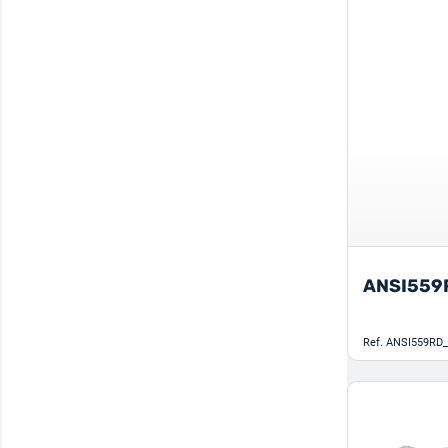
Vertikális nagy elmozdulás vagy kötélen
7
végzett munka lejtőn
Szerszámtáska
1
Vertikális nagy elmozdulás vagy lejtőn
20
Szétnyitható szerszámtartók
1
Szíjtekercselő
6
Tárolótáska
3
„Classic” zuhanásgátló készlet
2
ANSI559
Ref.
ANSI559RD_