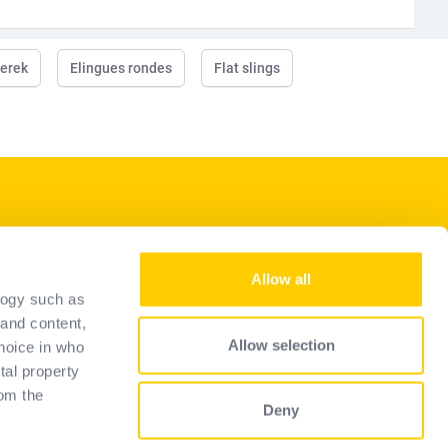
zerek
Elingues rondes
Flat slings
Szolgáltatásaink
Allow all
Legyen kiskereskedő
logy such as
Kiválasztási útmutató
 and content,
Allow selection
hoice in who
FAQ
tal property
om the
Deny