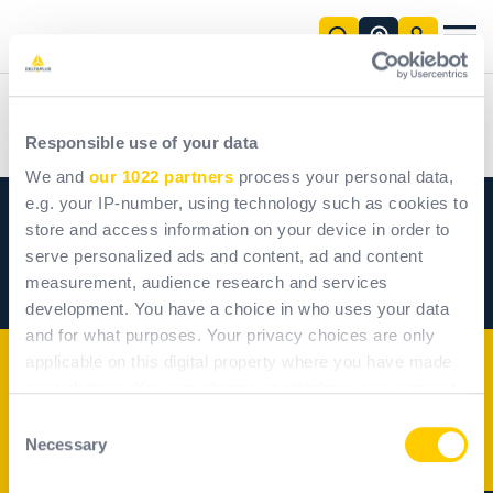
Ugrás a fő tartalomhoz
rendszermegoldások
lmi megoldásokat tervezünk és gyártunk a szakemberek számára világszerte.
etőtől talpig
szerte.
ágára
goldások
rtunk a szakemberek számára világszerte.
t a hivatásos munkavállalók védelme érdekében.
n szolgálatában
gítjük Önt képességeinek fejlesztésében. Letöltőközpontunkban könnyedén megtalálhatja a termékcsaládjainkkal kapcsolatos összes termék- és szabályozási információt.
azatot
Központ letöltése
Kiválasztási útmutató
Méret útmutató
Szabványok és irányelvek
Delta Plus Training
Személyre szabott megoldások
Fedezz
Fedezze f
Delta Plus
Services and knowledge
Kiválasztási útmutató
Responsible use of your data
We and
our 1022 partners
process your personal data,
e.g. your IP-number, using technology such as cookies to
store and access information on your device in order to
serve personalized ads and content, ad and content
measurement, audience research and services
development. You have a choice in who uses your data
and for what purposes. Your privacy choices are only
applicable on this digital property where you have made
Delta Plus Group
your choices. You can change or withdraw your consent
Vállalatunk
any time from the Cookie Declaration or by clicking on
Consent
the Privacy trigger icon.
Necessary
Selection
Kötelezettségvállalásaink
Pozitív hatás