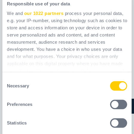
Responsible use of your data
We and
our 1022 partners
process your personal data,
DT119
DT300
e.g. your IP-number, using technology such as cookies to
DELTACHEM
store and access information on your device in order to
serve personalized ads and content, ad and content
measurement, audience research and services
Ref.
DT119
Ref.
DT300
development. You have a choice in who uses your data
and for what purposes. Your privacy choices are only
applicable on this digital property where you have made
your choices. You can change or withdraw your consent
any time from the Cookie Declaration or by clicking on
Consent
the Privacy trigger icon.
Necessary
Selection
If you allow, we would also like to:
Preferences
Collect information about your geographical
location which can be accurate to within several
meters
Statistics
Identify your device by actively scanning it for