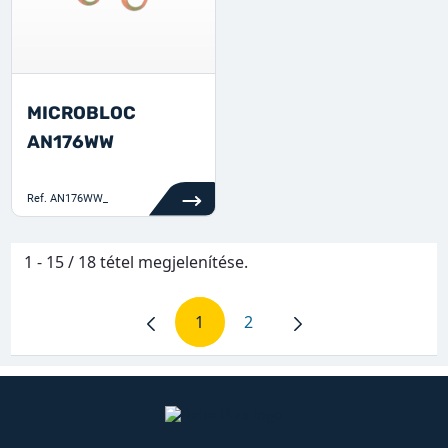
MICROBLOC
AN176WW
Ref.
AN176WW_
1 - 15 / 18 tétel megjelenítése.
1
2
Oldal
Oldal