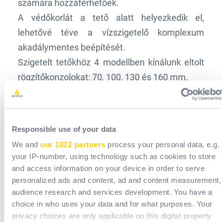
számára hozzáférhetőek.
A védőkorlát a tető alatt helyezkedik el,
lehetővé téve a vízszigetelő komplexum
akadálymentes beépítését.
Szigetelt tetőkhöz 4 modellben kínálunk eltolt
rögzítőkonzolokat: 70, 100, 130 és 160 mm.
Normes/certifications
Responsible use of your data
Avantages produit
We and
our 1022 partners
process your personal data, e.g.
your IP-number, using technology such as cookies to store
Documentation
and access information on your device in order to serve
personalized ads and content, ad and content measurement,
audience research and services development. You have a
choice in who uses your data and for what purposes. Your
Telepítési jellemzők
privacy choices are only applicable on this digital property