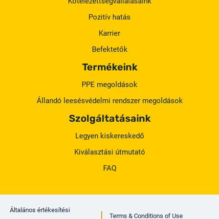
Kötelezettségvállalásaink
Pozitív hatás
Karrier
Befektetők
Termékeink
PPE megoldások
Állandó leesésvédelmi rendszer megoldások
Szolgáltatásaink
Legyen kiskereskedő
Kiválasztási útmutató
FAQ
Általános értékesítési
Terms & Conditions of Use