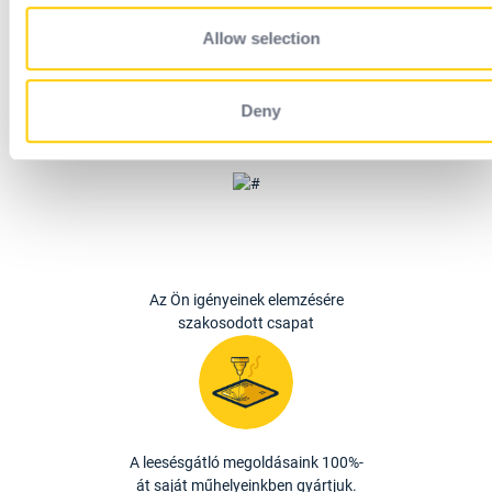
Allow selection
EVO: Z konzol az akroterionon
Standard rendszer ferde változatban is kapható
Deny
Az Ön igényeinek elemzésére
szakosodott csapat
A leesésgátló megoldásaink 100%-
át saját műhelyeinkben gyártjuk.