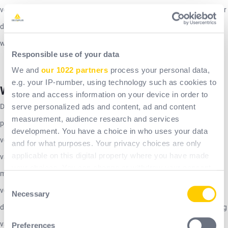
verjaringstermijnen, worden de gegevens van de klant ook bewaard voor
de duur van de contractuele relatie en 10 jaar daarna, voor
wervingsdoeleinden.
Responsible use of your data
We and
our 1022 partners
process your personal data,
e.g. your IP-number, using technology such as cookies to
Wie kan uw persoonsgegevens gebruiken?
store and access information on your device in order to
De verwerkingsverantwoordelijke is Delta Plus. Toegang tot
serve personalized ads and content, ad and content
measurement, audience research and services
persoonsgegevens is strikt beperkt tot medewerkers van de
development. You have a choice in who uses your data
verwerkingsverantwoordelijke, die bevoegd zijn om ze te verwerken
and for what purposes. Your privacy choices are only
applicable on this digital property where you have made
vanwege hun taken. De verzamelde informatie kan eventueel worden
your choices. You can change or withdraw your consent
meegedeeld aan derden die contractueel aan het bedrijf zijn verbonden
any time from the Cookie Declaration or by clicking on
Consent
voor de uitvoering van uitbestede taken, in het bijzonder aan haar
the Privacy trigger icon.
Necessary
Selection
dienstverleners die verantwoordelijk zijn voor het toezicht op of de inning
If you allow, we would also like to:
van schulden van klanten, zonder dat daarvoor toestemming van de
Preferences