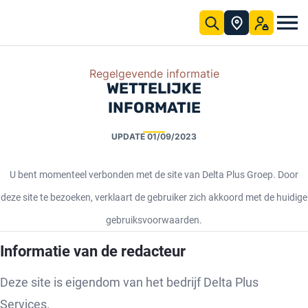
Overslaan en naar hoofdinhoud gaan
rmingsoplossingen
eveiliging
pen en te produceren voor professionals over de hele wereld.
or uw
 op het gebied van persoonlijke en collectieve beschermingsmiddelen (PBM's) om professionals op het werk te beschermen.
ot uw dienst
utorials en onze expertisecentra. Ons downloadcentrum maakt het gemakkelijk om alle productinformatie en regelgevende informatie over onze assortimenten te vinden.
Positieve impact
Onze verplichtingen
Download centre
Standards and directives
Delta Plus Training
Onze ge
Ontdek ons nieu
Regelgevende informatie
WETTELIJKE
INFORMATIE
UPDATE
01/09/2023
U bent momenteel verbonden met de site van Delta Plus Groep. Door
deze site te bezoeken, verklaart de gebruiker zich akkoord met de huidige
gebruiksvoorwaarden.
Informatie van de redacteur
Deze site is eigendom van het bedrijf Delta Plus
Services.