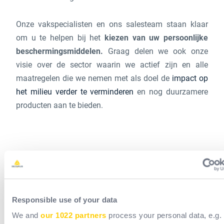
Onze vakspecialisten en ons salesteam staan klaar
om u te helpen bij het
kiezen van uw persoonlijke
beschermingsmiddelen.
Graag delen we ook onze
visie over de sector waarin we actief zijn en alle
maatregelen die we nemen met als doel de
impact op
het milieu verder te verminderen
en nog duurzamere
producten aan te bieden.
Delta Plus kijkt ernaar uit u te ontmoeten in Porte de
Versailles. Deze beurs is ook een mooie gelegenheid
Responsible use of your data
om onze trouwe partners weer te zien en onze
We and
our 1022 partners
process your personal data, e.g.
aanwezigheid te versterken bij strategische kopers