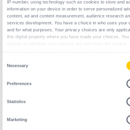
IP-number, using technology such as cookies to store and a
op
de Franse en Europese markten .
information on your device in order to serve personalized ad
content, ad and content measurement, audience research a
services development. You have a choice in who uses your 
and for what purposes. Your privacy choices are only applic
Expoprotection in de praktijk
this digital property where you have made your choices. You
change or withdraw your consent any time from the Cookie
Declaration or by clicking on the Privacy trigger icon.
Consent
If you allow, we would also like to:
Necessary
Selection
Collect information about your geographical location w
can be accurate to within several meters
5 tot 7 november 2024 op Paris Expo Porte de Vers
Preferences
Identify your device by actively scanning it for specific
Paviljoen 1 - Stand M037
characteristics (fingerprinting)
Statistics
Find out more about how your personal data is processed an
your preferences in the
details section
.
Marketing
Openingstijden :
We use cookies to personalise content and ads, to provide s
media features and to analyse our traffic. We also share