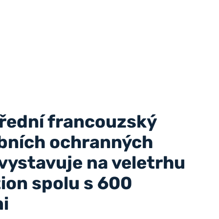
přední francouzský
bních ochranných
vystavuje na veletrhu
ion spolu s 600
i