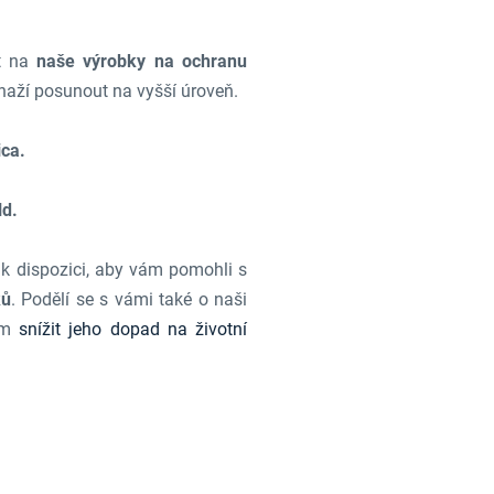
st na
naše výrobky na ochranu
naží posunout na vyšší úroveň.
ca.
ld.
k dispozici, aby vám pomohli s
ků
. Podělí se s vámi také o naši
lem
snížit jeho dopad na životní