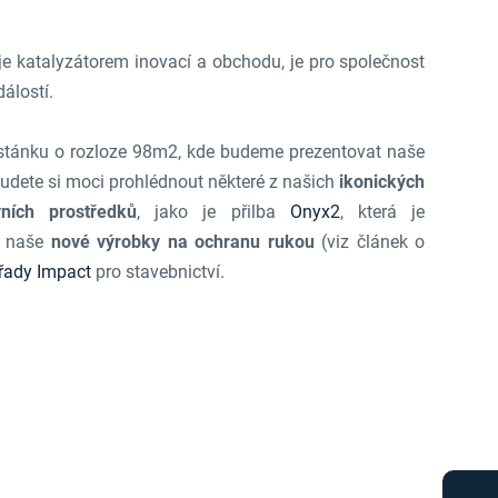
je katalyzátorem inovací a obchodu, je pro společnost
álostí.
stánku o rozloze 98m2, kde budeme prezentovat naše
Budete si moci prohlédnout některé z našich
ikonických
ních prostředků
, jako je přilba
Onyx2
, která je
 a naše
nové výrobky na ochranu rukou
(viz článek o
řady Impact
pro stavebnictví.