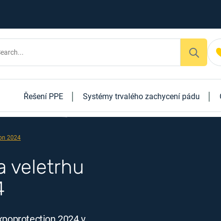
Řešení PPE
Systémy trvalého zachycení pádu
ion 2024
a veletrhu
4
Expoprotection 2024 v