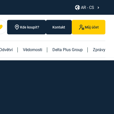
AR - CS
Kde koupit?
Kontakt
Můj účet
Odvětví
Vědomosti
Delta Plus Group
Zprávy
Objevte naše nové produkty
Objevte naši novou knihu "Logistics"