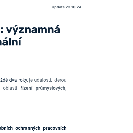
Update
23.10.24
4: významná
ální
aždé dva roky
, je událostí, kterou
v oblasti
řízení průmyslových,
obních ochranných pracovních