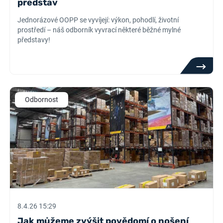
představ
Jednorázové OOPP se vyvíjejí: výkon, pohodlí, životní
prostředí – náš odborník vyvrací některé běžné mylné
představy!
Odbornost
8.4.26 15:29
Jak můžeme zvýšit povědomí o nošení