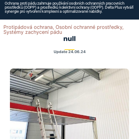
Ochrana proti pádu zahrnuje používání osobních ochranných pracovních
prostředků (OOPP) a prostředků kolektivní ochrany (OOPP). Delta Plus vytváří
synergie pro vytvoření komplexní a optimalizované nabídky.
Protipádová ochrana, Osobní ochranné prostředky,
Systémy zachycení pádu
null
Update
24.06.24