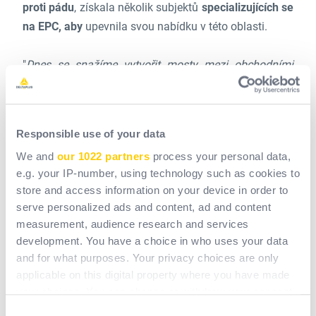
proti pádu
, získala několik subjektů
specializujících se
na EPC, aby
upevnila svou nabídku v této oblasti.
"
Dnes se snažíme vytvořit mosty mezi obchodními
jednotkami v těchto dvou odvětvích, abychom
podpořili komplexní a vysoce výkonnou nabídku
prevence pádů,
" vysvětluje Gonzague de Zélicourt.
Responsible use of your data
We and
our 1022 partners
process your personal data,
Pro pracovníky prodeje a produktové manažery je
e.g. your IP-number, using technology such as cookies to
zajištěno
školení
, je podporován multifunkční přístup
store and access information on your device in order to
a prodejní cesty jsou organizovány ve dvojicích.
serve personalized ads and content, ad and content
measurement, audience research and services
"
Díky tomu můžeme našim zákazníkům nabídnout
development. You have a choice in who uses your data
specializovaný balíček prevence pádů na klíč, od
and for what purposes. Your privacy choices are only
doporučení produktů
nejvhodnějších pro jejich
applicable on this digital property where you have made
your choices. You can change or withdraw your consent
prostředí až po školení v našich technických školicích
any time from the Cookie Declaration or by clicking on
střediscích,
" říká Gonzague de Zélicourt.
Consent