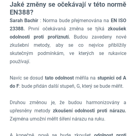
Jaké změny se očekávají v této normě
EN388?
Sarah Bachir
: Norma bude přejmenována na
EN ISO
23388.
První očekávaná změna se týká
zkoušek
odolnosti proti proříznutí.
Budou zavedeny nové
zkušební metody, aby se co nejvíce přiblížily
skutečným podmínkám, ve kterých se rukavice
používají.
Navíc se dosud
tato odolnost
měřila na
stupnici od A
do F
: bude přidán další stupeň, G, který se bude měřit.
Druhou změnou je, že budou harmonizovány a
upřesněny metody
zkoušení odolnosti proti nárazu.
Zejména umožní měřit šíření nárazu na ruku.
A konečně, nově se bude zkoušet
odolnost proti