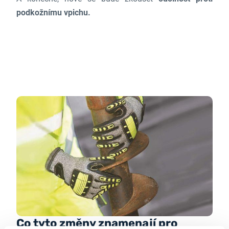
podkožnímu vpichu.
Co tyto změny znamenají pro