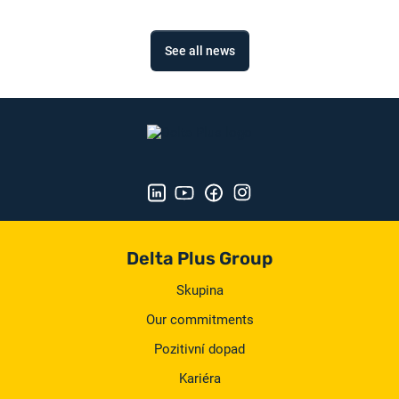
See all news
Delta Plus Group
Skupina
Our commitments
Pozitivní dopad
Kariéra