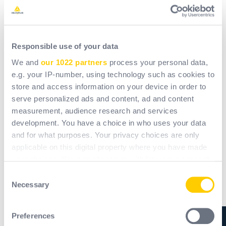
systém Delta Plus?
Responsible use of your data
Sarah Bachir
: Tyto změny se dotknou téměř všech
našich pracovních rukavic. Nová norma by měla být
We and
our 1022 partners
process your personal data,
e.g. your IP-number, using technology such as cookies to
oficiální do dvou až tří let. Naším cílem je tedy
store and access information on your device in order to
předvídat a využít tento čas k úpravě našich modelů
serve personalized ads and content, ad and content
tak, aby splňovaly nové požadavky a co nejlépe
measurement, audience research and services
chránily pracovníky.
development. You have a choice in who uses your data
and for what purposes. Your privacy choices are only
applicable on this digital property where you have made
your choices. You can change or withdraw your consent
any time from the Cookie Declaration or by clicking on
Consent
the Privacy trigger icon.
Necessary
Selection
If you allow, we would also like to:
Preferences
Collect information about your geographical