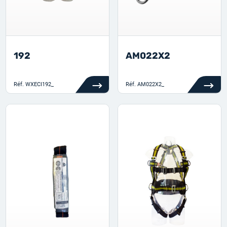
192
AM022X2
Réf.
WXECI192_
Réf.
AM022X2_