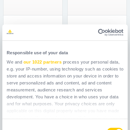
ANSI506
ANSI516
Réf.
ANSI506_
Réf.
ANSI516_
Responsible use of your data
We and
our 1022 partners
process your personal data,
e.g. your IP-number, using technology such as cookies to
store and access information on your device in order to
serve personalized ads and content, ad and content
measurement, audience research and services
development. You have a choice in who uses your data
and for what purposes. Your privacy choices are only
applicable on this digital property where you have made
your choices. You can change or withdraw your consent
any time from the Cookie Declaration or by clicking on
Consent