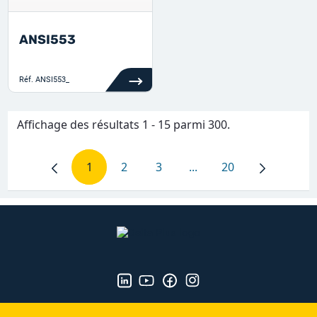
ANSI553
Réf.
ANSI553_
Affichage des résultats 1 - 15 parmi 300.
1
2
3
...
20
Page
Page
Page
Pages intermédiaires Ut
Page