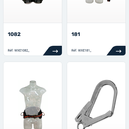
1082
181
Réf.
WXE1082_
Réf.
WXE181_