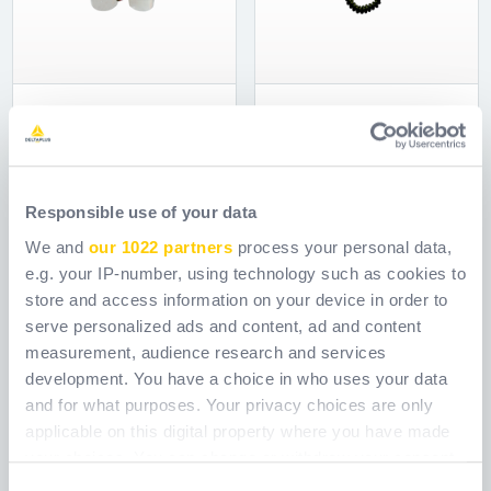
ANSI516
ANSI523
Réf.
ANSI516_
Réf.
ANSI523_
Responsible use of your data
We and
our 1022 partners
process your personal data,
e.g. your IP-number, using technology such as cookies to
store and access information on your device in order to
serve personalized ads and content, ad and content
measurement, audience research and services
development. You have a choice in who uses your data
and for what purposes. Your privacy choices are only
applicable on this digital property where you have made
your choices. You can change or withdraw your consent
any time from the Cookie Declaration or by clicking on
Consent