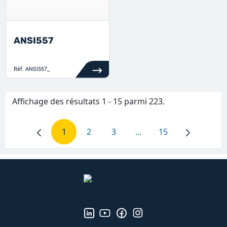
ANSI557
Réf.
ANSI557_
Affichage des résultats 1 - 15 parmi 223.
1
2
3
...
15
Page
Page
Page
Pages intermédiaires Ut
Page