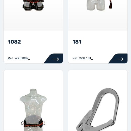
1082
181
Réf.
WXE1082_
Réf.
WXE181_