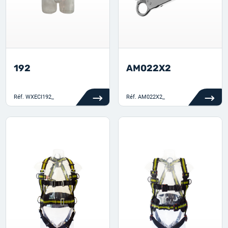
192
AM022X2
Réf.
WXECI192_
Réf.
AM022X2_