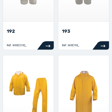
192
193
Réf.
WXECI192_
Réf.
WXE193_