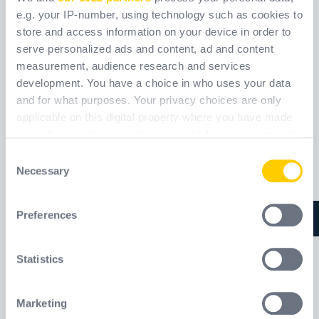
e.g. your IP-number, using technology such as cookies to
store and access information on your device in order to
serve personalized ads and content, ad and content
measurement, audience research and services
AM022X2
ANSI505
development. You have a choice in who uses your data
and for what purposes. Your privacy choices are only
applicable on this digital property where you have made
Réf.
AM022X2_
Réf.
ANSI505_
your choices. You can change or withdraw your consent
any time from the Cookie Declaration or by clicking on
Consent
the Privacy trigger icon.
Necessary
Selection
If you allow, we would also like to:
Preferences
Collect information about your geographical
location which can be accurate to within several
meters
Statistics
Identify your device by actively scanning it for
specific characteristics (fingerprinting)
Marketing
Find out more about how your personal data is processed