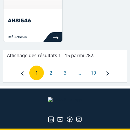
ANSI546
Réf.
ANSI546_
Affichage des résultats 1 - 15 parmi 282.
1
2
3
...
19
Page
Page
Page
Pages intermédiaires Ut
Page