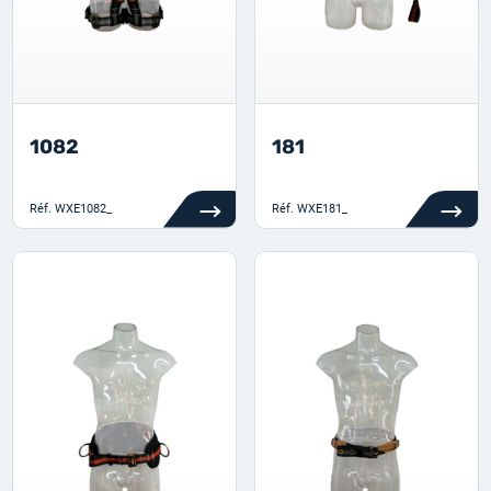
1082
181
Réf.
WXE1082_
Réf.
WXE181_