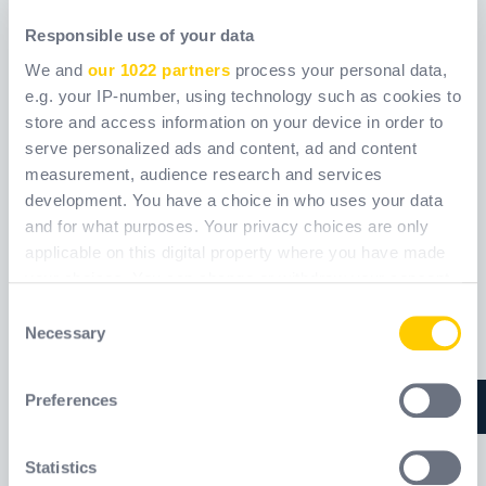
Responsible use of your data
We and
our 1022 partners
process your personal data,
DERRICK SB HC
ESKIMO SBHPS
e.g. your IP-number, using technology such as cookies to
store and access information on your device in order to
Réf.
WXEDERRIS4
Réf.
ESKIMOSBHP
serve personalized ads and content, ad and content
measurement, audience research and services
development. You have a choice in who uses your data
and for what purposes. Your privacy choices are only
applicable on this digital property where you have made
your choices. You can change or withdraw your consent
any time from the Cookie Declaration or by clicking on
Consent
the Privacy trigger icon.
Necessary
Selection
If you allow, we would also like to:
Preferences
Collect information about your geographical
location which can be accurate to within several
meters
Statistics