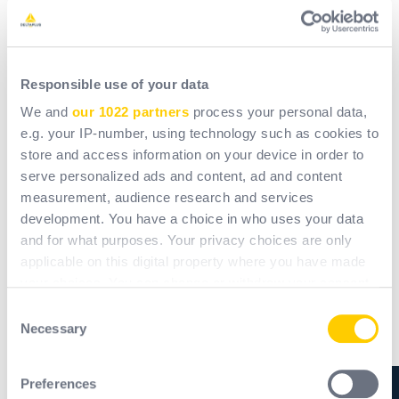
10-
Diffuser ces consignes
auprès de l’ensemble des
collaborateurs à travers des affiches, newsletter, briefs
avant chaque chantier, etc.
Responsible use of your data
We and
our 1022 partners
process your personal data,
e.g. your IP-number, using technology such as cookies to
store and access information on your device in order to
serve personalized ads and content, ad and content
measurement, audience research and services
development. You have a choice in who uses your data
and for what purposes. Your privacy choices are only
applicable on this digital property where you have made
your choices. You can change or withdraw your consent
any time from the Cookie Declaration or by clicking on
Consent
the Privacy trigger icon.
Necessary
Selection
If you allow, we would also like to:
Preferences
Ne pas négliger le port d’EPI même
Collect information about your geographical