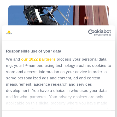
Responsible use of your data
We and
our 1022 partners
process your personal data,
e.g. your IP-number, using technology such as cookies to
Hogyan alkalmazkodik a Delta Plus
store and access information on your device in order to
a lezuhanásgátló PPE-szabvány
serve personalized ads and content, ad and content
változásaihoz?
measurement, audience research and services
development. You have a choice in who uses your data
and for what purposes. Your privacy choices are only
applicable on this digital property where you have made
Cécilia Lemoine: A
Delta Plus
úttörő szerepet
játszik
your choices. You can change or withdraw your consent
az ilyen típusú berendezések terén. Számunkra ez a
any time from the Cookie Declaration or by clicking on