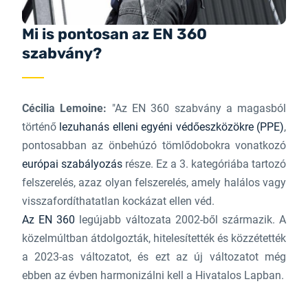
Mi is pontosan az EN 360
szabvány?
Cécilia Lemoine:
"Az EN 360 szabvány a magasból
történő
lezuhanás elleni egyéni védőeszközökre (PPE)
,
pontosabban az önbehúzó tömlődobokra vonatkozó
európai szabályozás
része. Ez a 3. kategóriába tartozó
felszerelés, azaz olyan felszerelés, amely halálos vagy
visszafordíthatatlan kockázat ellen véd.
Az EN 360
legújabb változata 2002-ből származik. A
közelmúltban átdolgozták, hitelesítették és közzétették
a 2023-as változatot, és ezt az új változatot még
ebben az évben harmonizálni kell a Hivatalos Lapban.