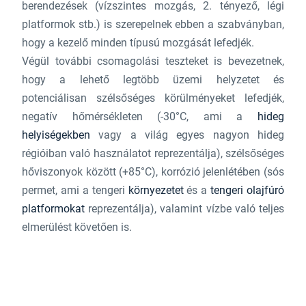
berendezések (vízszintes mozgás, 2. tényező, légi
platformok stb.) is szerepelnek ebben a szabványban,
hogy a kezelő minden típusú mozgását lefedjék.
Végül további csomagolási teszteket is bevezetnek,
hogy a lehető legtöbb üzemi helyzetet és
potenciálisan szélsőséges körülményeket lefedjék,
negatív hőmérsékleten (-30°C, ami a
hideg
helyiségekben
vagy a világ egyes nagyon hideg
régióiban való használatot reprezentálja), szélsőséges
hőviszonyok között (+85°C), korrózió jelenlétében (sós
permet, ami a tengeri
környezetet
és a
tengeri olajfúró
platformokat
reprezentálja), valamint vízbe való teljes
elmerülést követően is.