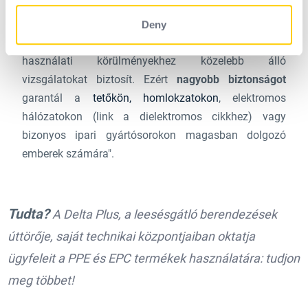
kötelesek a
magasban dolgozó munkavállalóikat
tanúsított leesésgátló termékekkel
felszerelni. Ennek
Deny
az új szabványnak az az előnye, hogy a valós
használati körülményekhez közelebb álló
vizsgálatokat biztosít. Ezért
nagyobb biztonságot
garantál a
tetőkön, homlokzatokon
, elektromos
hálózatokon (link a dielektromos cikkhez) vagy
bizonyos ipari gyártósorokon magasban dolgozó
emberek számára".
Tudta?
A Delta Plus, a leesésgátló berendezések
úttörője, saját technikai központjaiban oktatja
ügyfeleit a PPE és EPC termékek használatára: tudjon
meg többet!