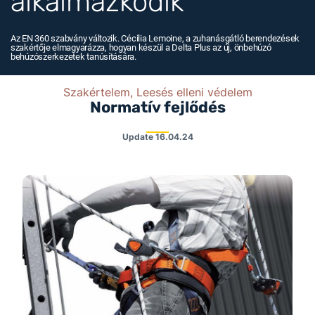
alkalmazkodik
Az EN 360 szabvány változik. Cécilia Lemoine, a zuhanásgátló berendezések
szakértője elmagyarázza, hogyan készül a Delta Plus az új, önbehúzó
behúzószerkezetek tanúsítására.
Szakértelem, Leesés elleni védelem
Normatív fejlődés
Update
16.04.24