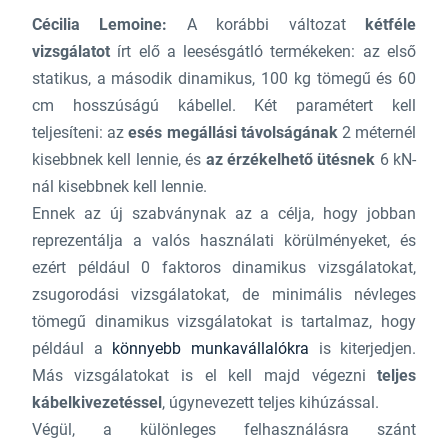
Cécilia Lemoine:
A korábbi változat
kétféle
vizsgálatot
írt elő a leesésgátló termékeken: az első
statikus, a második dinamikus, 100 kg tömegű és 60
cm hosszúságú kábellel. Két paramétert kell
teljesíteni: az
esés megállási távolságának
2 méternél
kisebbnek kell lennie, és
az érzékelhető ütésnek
6 kN-
nál kisebbnek kell lennie.
Ennek az új szabványnak az a célja, hogy jobban
reprezentálja a valós használati körülményeket, és
ezért például 0 faktoros dinamikus vizsgálatokat,
zsugorodási vizsgálatokat, de minimális névleges
tömegű dinamikus vizsgálatokat is tartalmaz, hogy
például a
könnyebb munkavállalókra
is kiterjedjen.
Más vizsgálatokat is el kell majd végezni
teljes
kábelkivezetéssel
, úgynevezett teljes kihúzással.
Végül, a különleges felhasználásra szánt