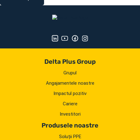
Delta Plus Group
Grupul
Angajamentele noastre
Impactul pozitiv
Cariere
Investitori
Produsele noastre
Soluții PPE