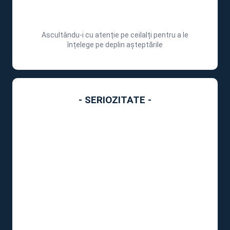
Ascultându-i cu atenție pe ceilalți pentru a le
înțelege pe deplin așteptările
- SERIOZITATE -