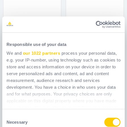
FLORENCIA
LIPARI2 CLEAR
Responsible use of your data
Ref.
WXEFLORDGR_
Ref.
LIPA2BLIN
We and
our 1022 partners
process your personal data,
e.g. your IP-number, using technology such as cookies to
store and access information on your device in order to
serve personalized ads and content, ad and content
measurement, audience research and services
development. You have a choice in who uses your data
and for what purposes. Your privacy choices are only
applicable on this digital property where you have made
your choices. You can change or withdraw your consent
any time from the Cookie Declaration or by clicking on
Consent
the Privacy trigger icon.
Necessary
Selection