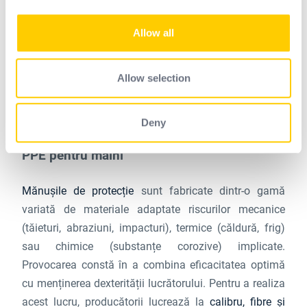
provide social media features and to analyse our traffic.
impacturi și perforări. Acestea sunt utilizate într-o
We also share information about your use of our site with
gamă largă de sectoare, de la construcții și
Allow all
our social media, advertising and analytics partners who
manipulare la industria agroalimentară. Acestea pot fi
may combine it with other information that you’ve
prevăzute cu tălpi antiderapante și fabricate din
provided to them or that they’ve collected from your use
Allow selection
materiale rezistente la substanțe chimice. Cizmele
of their services.
impermeabile protejează lucrătorii de stropire, în timp
Deny
ce șosetele sunt esențiale în mediile reci.
PPE pentru mâini
Mănușile de protecție
sunt fabricate dintr-o gamă
variată de materiale adaptate riscurilor mecanice
(tăieturi, abraziuni, impacturi), termice (căldură, frig)
sau chimice (substanțe corozive) implicate.
Provocarea constă în a combina eficacitatea optimă
cu menținerea dexterității lucrătorului. Pentru a realiza
acest lucru, producătorii lucrează la
calibru, fibre și