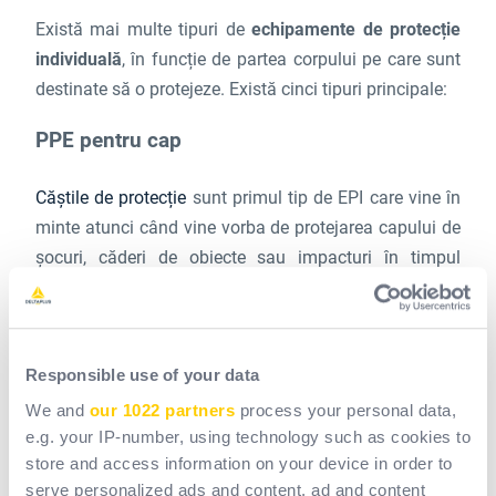
Există mai multe tipuri de
echipamente de protecție
individuală
, în funcție de partea corpului pe care sunt
destinate să o protejeze. Există cinci tipuri principale:
PPE pentru cap
Căștile de protecție
sunt primul tip de EPI care vine în
minte atunci când vine vorba de protejarea capului de
șocuri, căderi de obiecte sau impacturi în timpul
muncii. Dar PPE pentru cap include și
protecția
auditivă
, cum ar fi căștile pentru urechi sau dopurile
pentru urechi, care sunt esențiale pentru lucrătorii
Responsible use of your data
expuși la niveluri ridicate de zgomot. Protecția ochilor
protejează ochii lucrătorilor de stropi, praf sau radiații,
We and
our 1022 partners
process your personal data,
în timp ce măștile de protecție respiratorie împiedică
e.g. your IP-number, using technology such as cookies to
store and access information on your device in order to
pătrunderea particulelor și vaporilor toxici.
serve personalized ads and content, ad and content