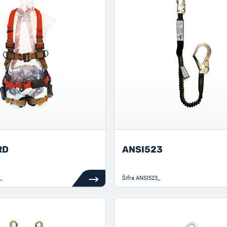
RD
ANSI523
_
Šifra
ANSI523_