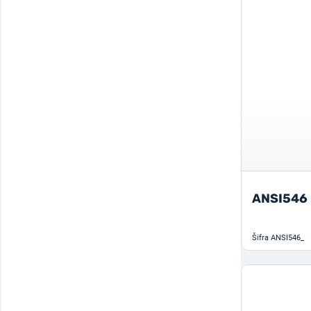
Navojni karabiner
1
Nosač za međuglavu
1
Okretna naprava za učvršćenje
1
Oprema za spuštanje
1
Oscilirajući koloturnik
1
Platina
1
Pleteno uže
4
ANSI546
Pločica za učvršćenje
2
Šifra
ANSI546_
Podna rotirajuća baza
1
Potporni pojas
2
Produžni remen s D-prstenom
2