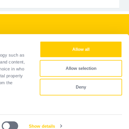
Naše usluge
Allow all
Espace pro landing
logy such as
Vodič za odabir
 and content,
Allow selection
hoice in who
FAQ
tal property
om the
Deny
 several
)
Show details
y
Privacy