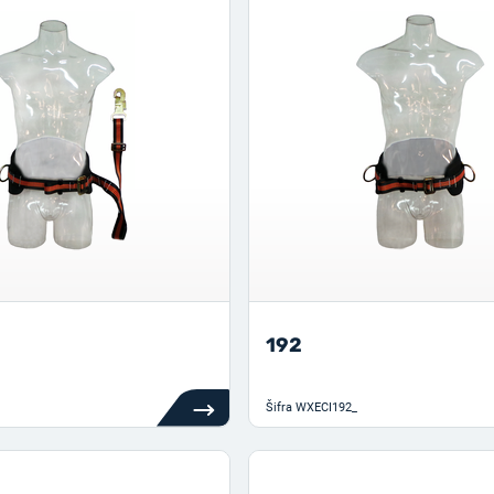
192
Šifra
WXECI192_