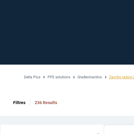
Delta Plus
PPE solutions
Građevinarstvo
Završni radovi-
Filtres
236 Results