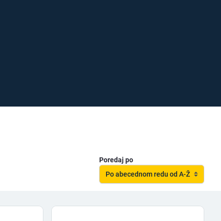
Poredaj po
Po abecednom redu od A-Ž