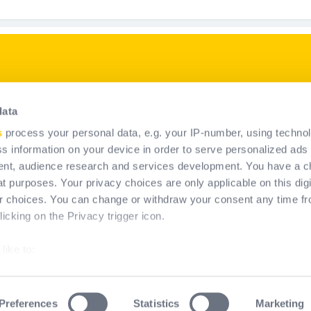
p
Naši proizvodi
data
Osobna Zaštitna oprema
s
process your personal data, e.g. your IP-number, using techno
Jesenska trajna sustavna
s information on your device in order to serve personalized ads
rješenja
nt, audience research and services development. You have a c
t purposes. Your privacy choices are only applicable on this digi
 choices. You can change or withdraw your consent any time fr
icking on the Privacy trigger icon.
like to:
about your geographical location which can be accurate to within
by actively scanning it for specific characteristics (fingerprinting
Preferences
Statistics
Marketing
rms & Conditions of Use
Pravne informacije
Cookies polic