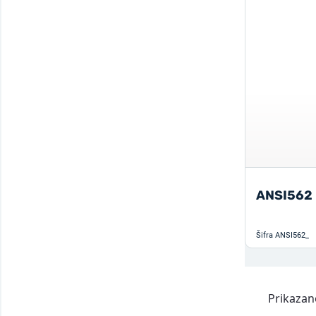
Provizorna naprava za učvršćenje s
1
valjcima
Prsluk visoke vidljivosti za sigurnosnu
1
užad
Prsluk za spašavanje, veličina 8
1
Ravna remena
3
Remen za kabele
4
ANSI562
Remen za remen s cjevastom trakom
1
Šifra
ANSI562_
Ručka za uspon
2
Ručno vitlo
2
Prikazano
Samoblokirajuća ručka
2