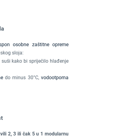
la
spon osobne zaštitne opreme
jskog sloja:
 suši kako bi spriječilo hlađenje
ne
do minus 30°C,
vodootporna
t
vili 2, 3 ili čak 5 u 1 modularnu