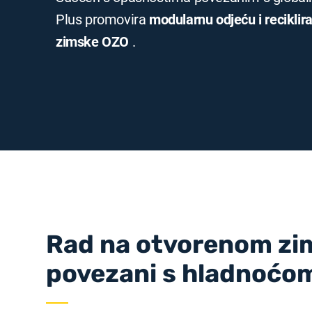
Plus promovira
modularnu odjeću i reciklir
zimske OZO
.
Rad na otvorenom zimi
povezani s hladnoćo