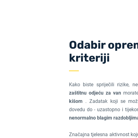
Odabir opre
kriteriji
Kako biste spriječili rizike,
zaštitnu odjeću za van
morate
kišom
. Zadatak koji se može
dovedu do - uzastopno i tijeko
nenormalno blagim razdobljim
Značajna tjelesna aktivnost koj