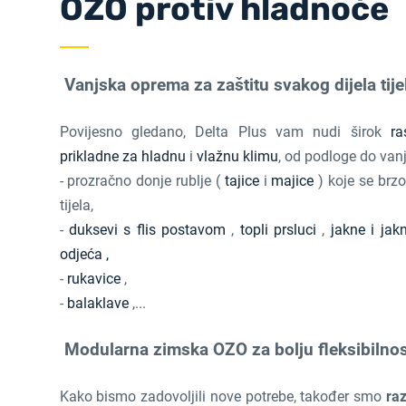
OZO protiv hladnoće
Vanjska oprema za zaštitu svakog dijela tije
Povijesno gledano, Delta Plus vam nudi širok
ra
prikladne za hladnu
i
vlažnu klimu
, od podloge do van
- prozračno donje rublje (
tajice
i
majice
) koje se brzo
tijela,
-
duksevi s flis postavom
,
topli prsluci
,
jakne i jak
odjeća ,
-
rukavice
,
-
balaklave
,...
Modularna zimska OZO za bolju fleksibilnos
Kako bismo zadovoljili nove potrebe, također smo
raz