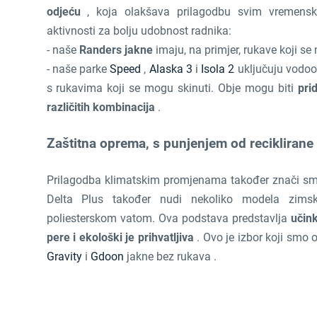
odjeću
, koja olakšava prilagodbu svim vremensk
aktivnosti za bolju udobnost radnika:
- naše
Randers jakne
imaju, na primjer, rukave koji se
- naše parke
Speed
,
Alaska 3
i
Isola 2
uključuju vodoot
s rukavima koji se mogu skinuti. Obje mogu biti
pri
različitih kombinacija
.
Zaštitna oprema, s punjenjem od reciklirane
Prilagodba klimatskim promjenama također znači sma
Delta Plus također nudi nekoliko modela zims
poliesterskom vatom. Ova podstava predstavlja
učink
pere i ekološki je prihvatljiva
. Ovo je izbor koji smo 
Gravity
i
Gdoon
jakne bez rukava .