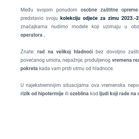
Među svojom ponudom
osobne zaštitne opreme
predstavio svoju
kolekciju odjeće za zimu 2023.-
značajkama nudimo modele koji uzimaju u obz
operatora .
Znate:
rad na velikoj hladnoći
bez dovoljno zašti
povećanog umora, nepažnje, produljenog
vremena rea
pokreta
kada vam prsti utrnu od hladnoće.
U najekstremnijim situacijama ova vremenska nep
rizik od hipotermije
ili
ozeblina
kod
ljudi koji rade n