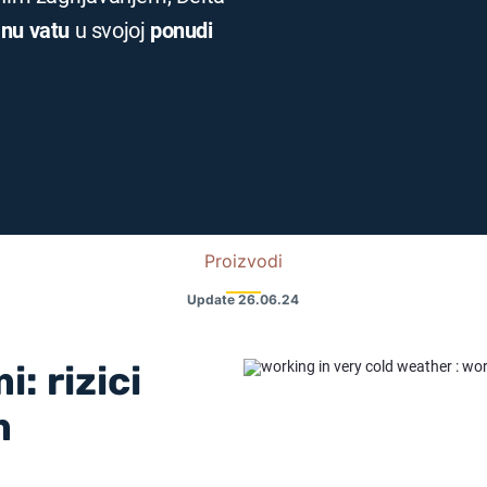
anu vatu
u svojoj
ponudi
Proizvodi
Update
26.06.24
: rizici
m