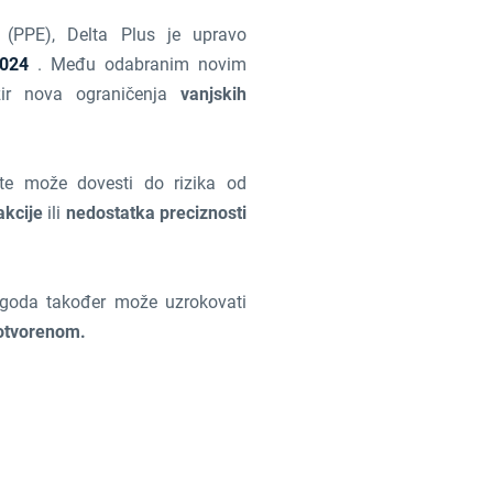
(PPE), Delta Plus je upravo
2024
. Među odabranim novim
ir nova ograničenja
vanjskih
te može dovesti do rizika od
kcije
ili
nedostatka preciznosti
ogoda također može uzrokovati
a otvorenom.