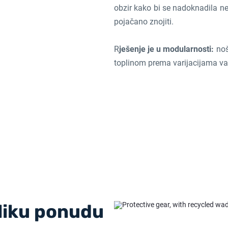
obzir kako bi se nadoknadila 
pojačano znojiti.
R
ješenje je u modularnosti:
noš
toplinom prema varijacijama van
oliku ponudu