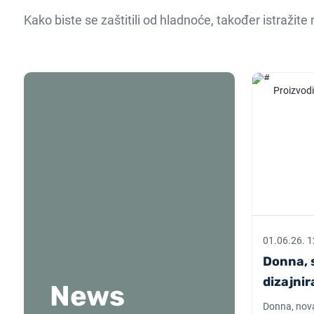
Kako biste se zaštitili od hladnoće, također istražite
Proizvodi
01.06.26. 1
Donna, 
dizajni
News
Donna, nova 