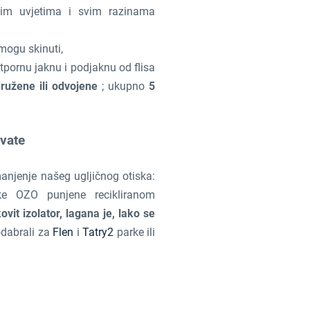
im uvjetima i svim razinama
 mogu skinuti,
pornu jaknu i podjaknu od flisa
družene ili odvojene
; ukupno
5
 vate
njenje našeg ugljičnog otiska:
ke OZO punjene recikliranom
ovit izolator, lagana je, lako se
odabrali za
Flen
i
Tatry2
parke ili