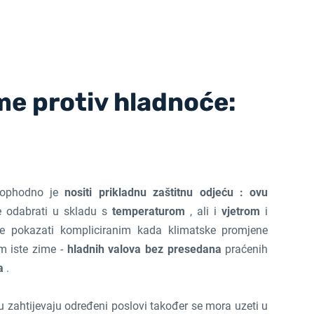
me protiv hladnoće:
 neophodno je
nositi prikladnu zaštitnu odjeću : ovu
 odabrati u skladu s
temperaturom
, ali i
vjetrom
i
 pokazati kompliciranim kada klimatske promjene
m iste zime -
hladnih valova bez presedana
praćenih
a
.
u zahtijevaju određeni poslovi također se mora uzeti u