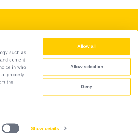
Serviciile noastre
Allow all
Deveniți un comerciant cu
logy such as
amănuntul
 and content,
Ghid de selecție
Allow selection
hoice in who
FAQ
tal property
om the
Deny
 several
)
Show details
Privacy
details