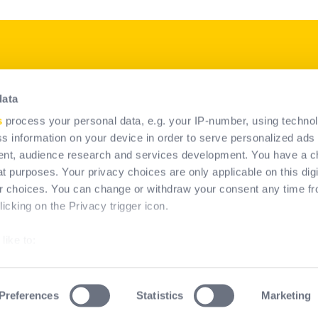
p
Produsele noastre
data
Soluții PPE
s
process your personal data, e.g. your IP-number, using techno
Soluții de sisteme permanente
s information on your device in order to serve personalized ads
de protecție împotriva căderilor
nt, audience research and services development. You have a c
t purposes. Your privacy choices are only applicable on this digi
 choices. You can change or withdraw your consent any time fr
icking on the Privacy trigger icon.
like to:
about your geographical location which can be accurate to within
by actively scanning it for specific characteristics (fingerprinting
Preferences
Statistics
Marketing
erms & Conditions of Use
Informații juridice
Cookies policy
our personal data is processed and set your preferences in the