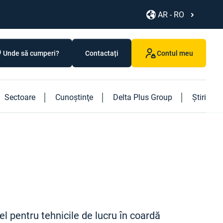
AR - RO
Unde să cumperi?
Contactați
Contul meu
Sectoare
Cunoştinţe
Delta Plus Group
Știri
Descoperiți noile noastre produse
Descoperiți noua noastră carte "Logistics"
el pentru tehnicile de lucru în coardă