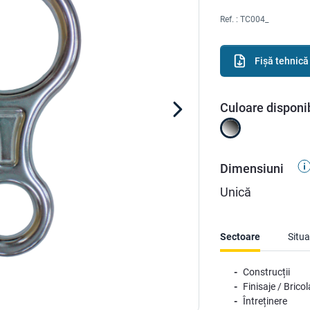
Ref. :
TC004_
Fișă tehnică
Culoare disponi
Dimensiuni
Unică
Sectoare
Situa
Construcții
Finisaje / Bricol
Întreținere