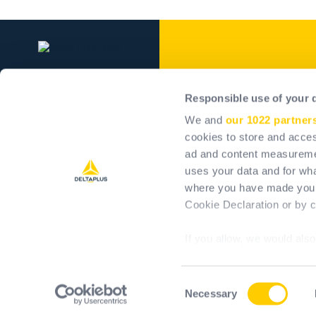
Delta Plus Grou
Responsible use of your 
Grupul
We and
our 1022 partner
Angajamentele noastre
cookies to store and acces
ad and content measureme
Impactul pozitiv
uses your data and for wha
Cariere
where you have made your
Investitori
Cookie Declaration or by cl
If you allow, we would also 
Collect information 
meters
Consent
Identify your device 
Necessary
T&Cs
T
Selection
Find out more about how y