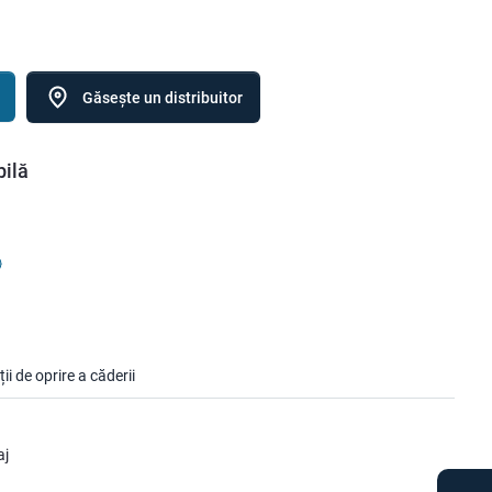
Găsește un distribuitor
bilă
ții de oprire a căderii
aj