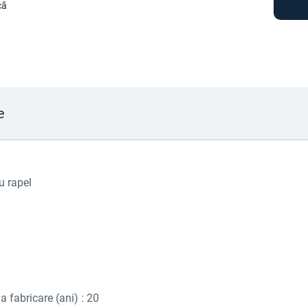
că
e
u rapel
a fabricare (ani) : 20