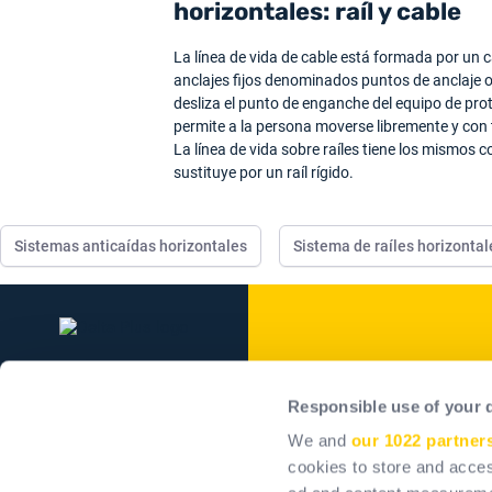
horizontales: raíl y cable
La línea de vida de cable está formada por un cab
anclajes fijos denominados puntos de anclaje o 
desliza el punto de enganche del equipo de prote
permite a la persona moverse libremente y con 
La línea de vida sobre raíles tiene los mismos 
sustituye por un raíl rígido.
Sistemas anticaídas horizontales
Sistema de raíles horizonta
Delta Plus Grou
Responsible use of your 
El Grupo
We and
our 1022 partner
Nuestros compromisos
cookies to store and acces