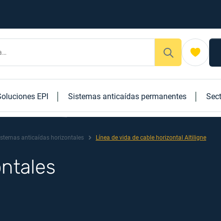
Soluciones EPI
Sistemas anticaídas permanentes
Sec
istemas anticaídas horizontales
Línea de vida de cable horizontal Altiligne
ntales