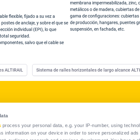
membrana impermeabilizada, zinc, 
metálicos o de madera, cubiertas de
gama de configuraciones: cubiertas p
le flexible, fijado a su vez a
de producción, hangares, puentes gr
postes de anclaje, y sobre el que se
suspensión, en fachada, etc.
cción individual (EPI), lo que
total seguridad.
componentes, salvo que el cable se
les ALTIRAIL
Sistema de raíles horizontales de largo alcance ALT
p
Nuestros productos
data
Soluciones EPI
s
process your personal data, e.g. your IP-number, using techno
Soluciones de sistemas
s information on your device in order to serve personalized ads
permanentes anticaída