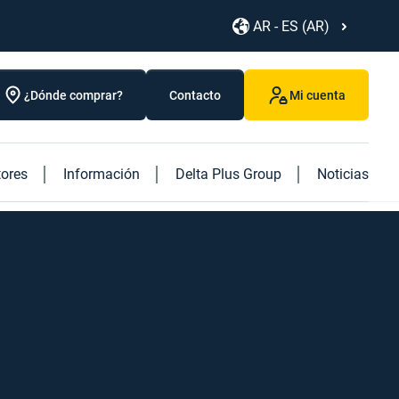
AR - ES (AR)
¿Dónde comprar?
Contacto
Mi cuenta
tores
Información
Delta Plus Group
Noticias
Descubra nuestros nuevos productos
Discover our caged ladder
Descubra nuestro nuevo libro "Logistics"