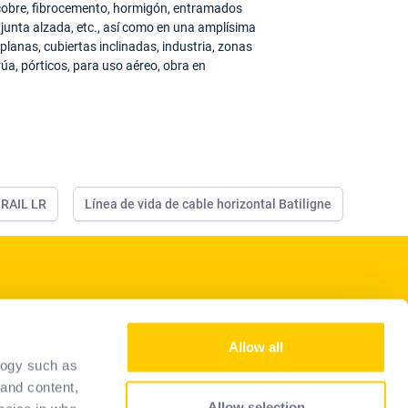
cobre, fibrocemento, hormigón, entramados
 junta alzada, etc., así como en una amplísima
lanas, cubiertas inclinadas, industria, zonas
úa, pórticos, para uso aéreo, obra en
IRAIL LR
Línea de vida de cable horizontal Batiligne
Nuestros servicios
Allow all
conviértase en distribuidor
logy such as
Guía de selección
 and content,
Allow selection