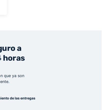
guro a
4 horas
ión que ya son
ente.
iento de las entregas