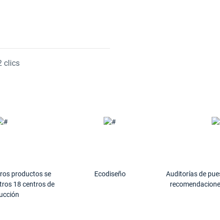
 clics
tros productos se
Ecodiseño
Auditorías de pue
tros 18 centros de
recomendacione
ucción