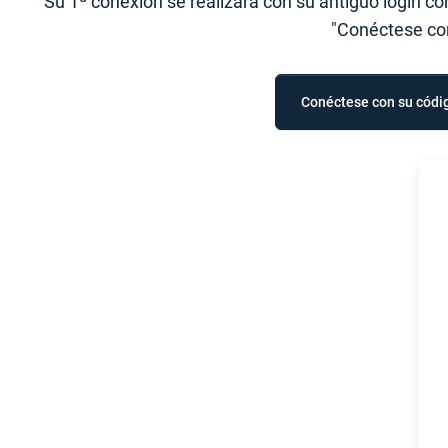
Su 1ª conexión se realizará con su antiguo login co
"Conéctese con 
Conéctese con su códig
L