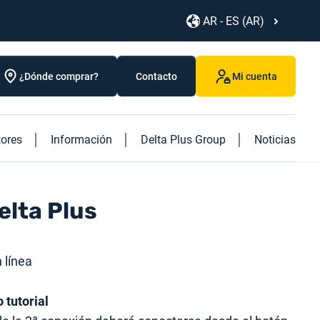
AR - ES (AR)
¿Dónde comprar?
Contacto
Mi cuenta
tores
Información
Delta Plus Group
Noticias
Descubra nuestros nuevos productos
Discover our caged ladder
Descubra nuestro nuevo libro "Logistics"
elta Plus
 línea
 tutorial