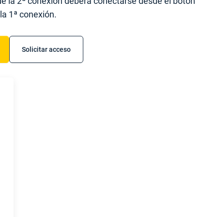
r de la 2ª conexión deberá conectarse desde el botón
 la 1ª conexión.
Solicitar acceso