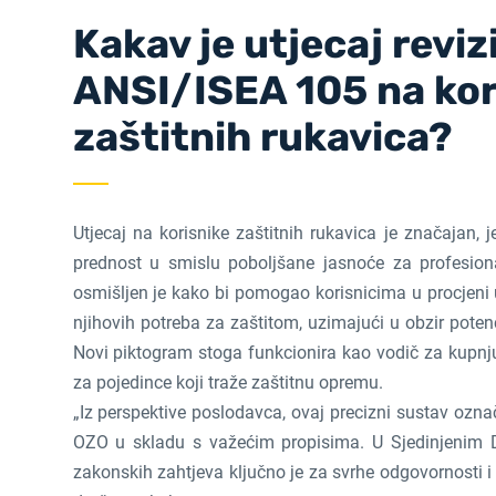
Kakav je utjecaj reviz
ANSI/ISEA 105 na kor
zaštitnih rukavica?
Utjecaj na korisnike zaštitnih rukavica je značajan,
prednost u smislu poboljšane jasnoće za profesion
osmišljen je kako bi pomogao korisnicima u procjeni 
njihovih potreba za zaštitom, uzimajući u obzir potenc
Novi piktogram stoga funkcionira kao vodič za kupnju
za pojedince koji traže zaštitnu opremu.
„Iz perspektive poslodavca, ovaj precizni sustav ozn
OZO u skladu s važećim propisima. U Sjedinjenim D
zakonskih zahtjeva ključno je za svrhe odgovornosti 