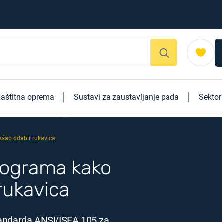
aštitna oprema
Sustavi za zaustavljanje pada
Sektor
kšao odabir rukavica
ktograma kako
rukavica
tandarda ANSI/ISEA 105 za