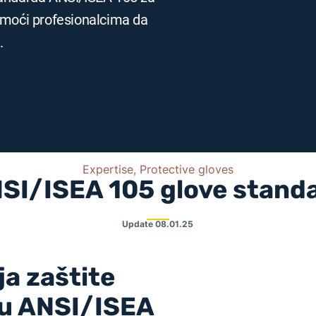
 pomoći profesionalcima da
.
Expertise, Protective gloves
SI/ISEA 105 glove stand
Update
08.01.25
ja zaštite
u ANSI/ISEA