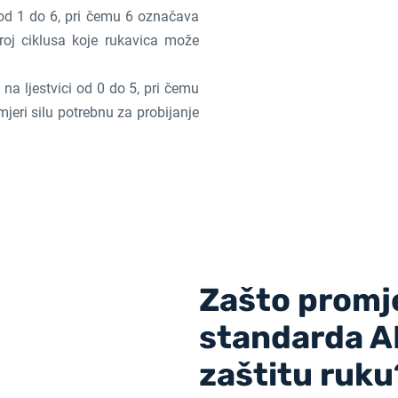
 od 1 do 6, pri čemu 6 označava
roj ciklusa koje rukavica može
e na ljestvici od 0 do 5, pri čemu
mjeri silu potrebnu za probijanje
Zašto promj
standarda A
zaštitu ruku