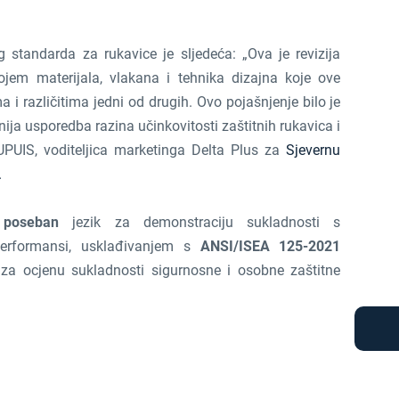
 standarda za rukavice je sljedeća: „Ova je revizija
jem materijala, vlakana i tehnika dizajna koje ove
a i različitima jedni od drugih. Ovo pojašnjenje bilo je
ija usporedba razina učinkovitosti zaštitnih rukavica i
DUPUIS, voditeljica marketinga Delta Plus za
Sjevernu
.
e
poseban
jezik za demonstraciju sukladnosti s
performansi, usklađivanjem s
ANSI/ISEA 125-2021
za ocjenu sukladnosti sigurnosne i osobne zaštitne