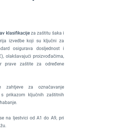
v klasifikacije
za zaštitu šaka i
erija izvedbe koji su ključni za
dard osigurava dosljednost i
E), olakšavajući proizvođačima,
r prave zaštite za određene
 zahtjeve za označavanje
s prikazom ključnih zaštitnih
 habanje.
se na ljestvici od A1 do A9, pri
ižu.