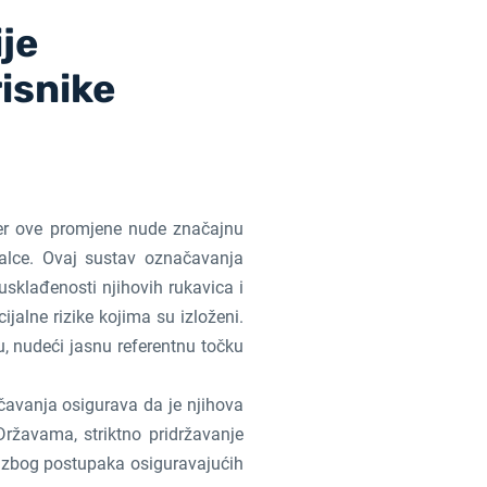
ije
isnike
 jer ove promjene nude značajnu
alce. Ovaj sustav označavanja
usklađenosti njihovih rukavica i
ijalne rizike kojima su izloženi.
, nudeći jasnu referentnu točku
ačavanja osigurava da je njihova
ržavama, striktno pridržavanje
i zbog postupaka osiguravajućih