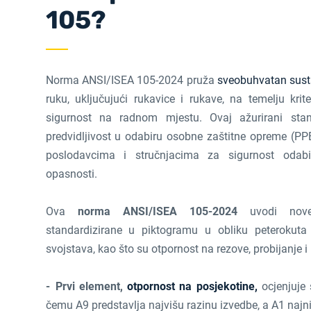
105?
Norma ANSI/ISEA 105-2024 pruža
sveobuhvatan susta
ruku, uključujući rukavice i rukave, na temelju krit
sigurnost na radnom mjestu. Ovaj ažurirani stan
predvidljivost u odabiru osobne zaštitne opreme (PP
poslodavcima i stručnjacima za sigurnost odabi
opasnosti.
Ova
norma ANSI/ISEA 105-2024
uvodi nove
standardizirane u piktogramu u obliku peterokuta 
svojstava, kao što su otpornost na rezove, probijanje i
Prvi element,
otpornost na posjekotine,
ocjenjuje 
čemu A9 predstavlja najvišu razinu izvedbe, a A1 najn