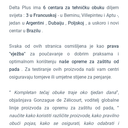
Delta Plus ima
6 centara za tehničku obuku
diljem
svijeta :
3 u Francuskoj
- u Berninu, Villepinteu i Aptu -,
jedan u
Argentini
,
Dubaiju
,
Poljskoj
, a uskoro i novi
centar u
Brazilu
.
Svaka od ovih stranica osmišljena je kao
prava
"vježba"
za poučavanje o dobrim praksama i
optimalnom korištenju
naše opreme za zaštitu od
pada
. Za testiranje ovih proizvoda naši vam centri
osiguravaju tornjeve ili umjetne stijene za penjanje.
“
Kompletan tečaj obuke traje oko tjedan dana
”,
objašnjava Gonzague de Zélicourt, voditelj globalne
linije proizvoda za opremu za zaštitu od pada, “
naučite kako koristiti različite proizvode, kako pravilno
obući pojas, kako se osigurati, kako odabrati i