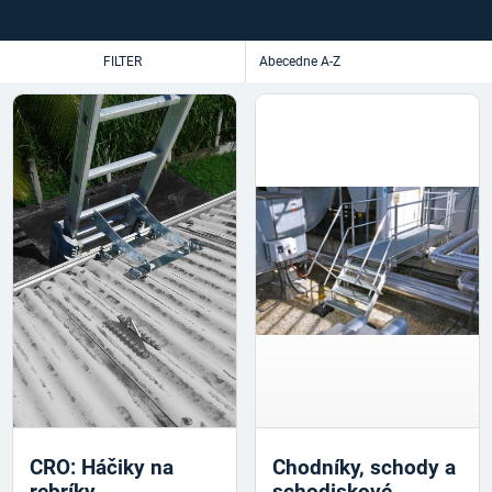
FILTER
CRO: Háčiky na
Chodníky, schody a
rebríky
schodiskové