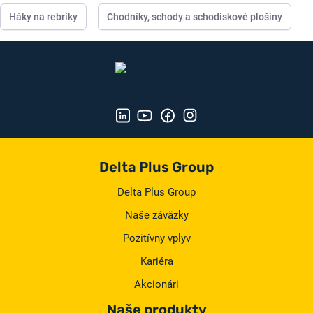
Háky na rebríky
Chodníky, schody a schodiskové plošiny
Delta Plus Group
Delta Plus Group
Naše záväzky
Pozitívny vplyv
Kariéra
Akcionári
Naše produkty