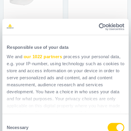
BALBI 2
FLORENCIA
Responsible use of your data
Referenčný kód
Referenčný kód
BALBI2
WXEFLORDGR_
We and
our 1022 partners
process your personal data,
e.g. your IP-number, using technology such as cookies to
store and access information on your device in order to
serve personalized ads and content, ad and content
measurement, audience research and services
development. You have a choice in who uses your data
and for what purposes. Your privacy choices are only
applicable on this digital property where you have made
your choices. You can change or withdraw your consent
any time from the Cookie Declaration or by clicking on
Consent
the Privacy trigger icon.
Necessary
Selection