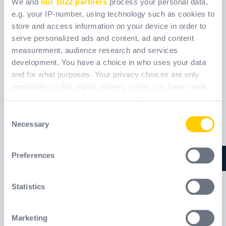
We and
our 1022 partners
process your personal data,
e.g. your IP-number, using technology such as cookies to
store and access information on your device in order to
CONICCO200
CONICFIT100
serve personalized ads and content, ad and content
measurement, audience research and services
Referenčný kód
Referenčný kód
development. You have a choice in who uses your data
CONICCO200
CONICFIT100
and for what purposes. Your privacy choices are only
applicable on this digital property where you have made
your choices. You can change or withdraw your consent
any time from the Cookie Declaration or by clicking on
Consent
the Privacy trigger icon.
Necessary
Selection
If you allow, we would also like to:
Preferences
Collect information about your geographical
location which can be accurate to within several
meters
Statistics
Identify your device by actively scanning it for
specific characteristics (fingerprinting)
Marketing
Find out more about how your personal data is processed