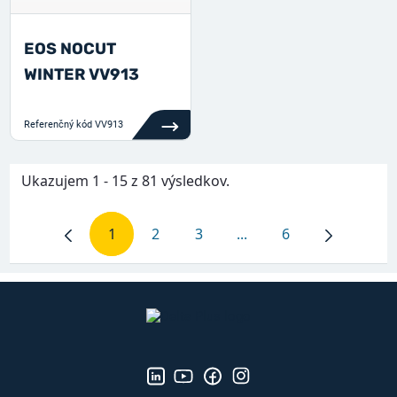
EOS NOCUT
WINTER VV913
Referenčný kód
VV913
Ukazujem 1 - 15 z 81 výsledkov.
1
2
3
...
6
Stránka
Stránka
Stránka
Priebežné strany Use T
Stránka