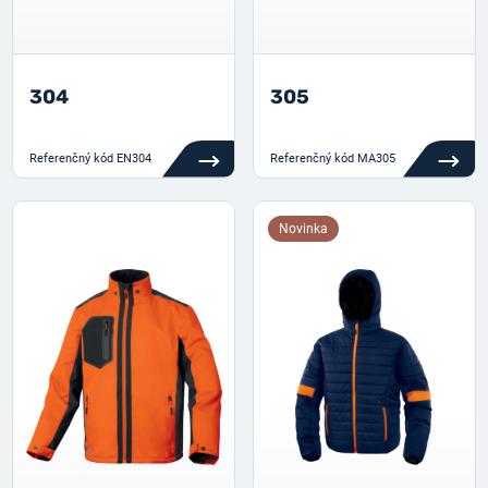
304
305
Referenčný kód
EN304
Referenčný kód
MA305
Novinka