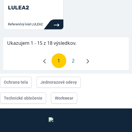
LULEA2
Referenčný kód
LULEA2
Ukazujem 1 - 15 z 18 výsledkov.
1
2
Stránka
Stránka
Ochrana tela
Jednorazové odevy
Technické oblečenie
Workwear