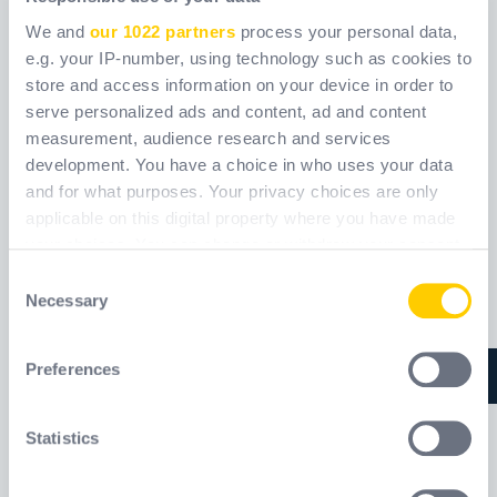
We and
our 1022 partners
process your personal data,
e.g. your IP-number, using technology such as cookies to
EN400LV
FIDJI2
store and access information on your device in order to
serve personalized ads and content, ad and content
Referenčný kód
Referenčný kód
FIDJI2
measurement, audience research and services
EN400LV
development. You have a choice in who uses your data
and for what purposes. Your privacy choices are only
applicable on this digital property where you have made
your choices. You can change or withdraw your consent
any time from the Cookie Declaration or by clicking on
Consent
the Privacy trigger icon.
Necessary
Selection
If you allow, we would also like to:
Preferences
Collect information about your geographical
location which can be accurate to within several
meters
Statistics
Identify your device by actively scanning it for
specific characteristics (fingerprinting)