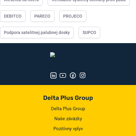
DEBITCO
PARECO
PROJECO
Podpora satelitnej palubnej dosky
SUPCO
Delta Plus Group
Delta Plus Group
Naše záväzky
Pozitívny vplyv