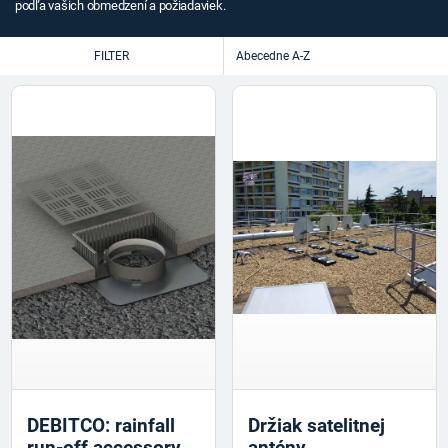
podľa vašich obmedzení a požiadaviek.
FILTER
DEBITCO: rainfall
Držiak satelitnej
run-off accessory
antény