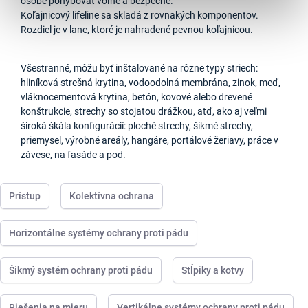
osobe pohybovať voľne a bezpečne.
Koľajnicový lifeline sa skladá z rovnakých komponentov.
Rozdiel je v lane, ktoré je nahradené pevnou koľajnicou.
Všestranné, môžu byť inštalované na rôzne typy striech:
hliníková strešná krytina, vodoodolná membrána, zinok, meď,
vláknocementová krytina, betón, kovové alebo drevené
konštrukcie, strechy so stojatou drážkou, atď, ako aj veľmi
široká škála konfigurácií: ploché strechy, šikmé strechy,
priemysel, výrobné areály, hangáre, portálové žeriavy, práce v
závese, na fasáde a pod.
Prístup
Kolektívna ochrana
Horizontálne systémy ochrany proti pádu
Šikmý systém ochrany proti pádu
Stĺpiky a kotvy
Riešenia na mieru
Vertikálne systémy ochrany proti pádu