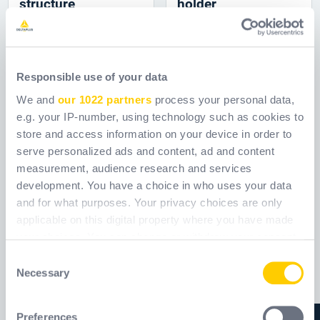
structure
holder
Responsible use of your data
We and
our 1022 partners
process your personal data,
e.g. your IP-number, using technology such as cookies to
store and access information on your device in order to
serve personalized ads and content, ad and content
measurement, audience research and services
development. You have a choice in who uses your data
and for what purposes. Your privacy choices are only
applicable on this digital property where you have made
your choices. You can change or withdraw your consent
any time from the Cookie Declaration or by clicking on
Consent
the Privacy trigger icon.
Necessary
Selection
If you allow, we would also like to:
SUPCO: podpora
Preferences