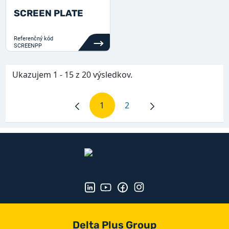
SCREEN PLATE
Referenčný kód
SCREENPP
Ukazujem 1 - 15 z 20 výsledkov.
1
2
Stránka
Stránka
Delta Plus Group