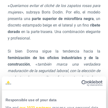
«
Queríamos evitar el cliché de los zapatos rosas para
mujeres»
, subraya Boris Dodin. Por ello, el modelo
presenta una
parte superior de microfibra negra
, un
discreto estampado beige en el lateral y un fino
ribete
dorado
en la parte trasera. Una combinación elegante
y profesional.
Si bien Donna sigue la tendencia hacia la
feminización de los oficios industriales y de la
construcción
, «
también marca una verdadera
maduración de la seguridad laboral, con la elección de
productos de gama alta perfectamente adaptados a
las formas corporales tanto de los trabajadores como
de las trabajadoras»,
concluye Boris Dodin.
Responsible use of your data
El calzado Donna estará disponible a partir de
mayo
We and
our 1022 partners
process your personal data,