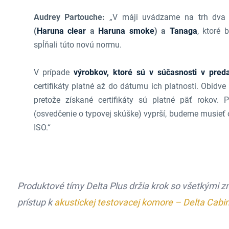
Audrey Partouche:
„V máji uvádzame na trh dva 
(
Haruna clear
a
Haruna smoke
) a
Tanaga
, ktoré 
spĺňali túto novú normu.
V prípade
výrobkov, ktoré sú v súčasnosti v predaj
certifikáty platné až do dátumu ich platnosti. Obidv
pretože získané certifikáty sú platné päť rokov.
(osvedčenie o typovej skúške) vyprší, budeme musieť
ISO.“
Produktové tímy Delta Plus držia krok so všetkými
prístup k
akustickej testovacej komore – Delta Cabi