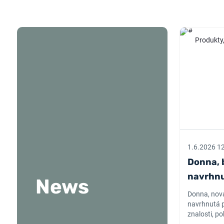
Produkty,
1.6.2026 1
Donna, 
navrhnu
News
Donna, nová
navrhnutá p
znalosti, po