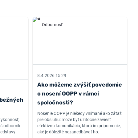
Odbornosť
8.4.2026 15:29
Ako môžeme zvýšiť povedomie
o nosení OOPP v rámci
 bežných
spoločnosti?
Nosenie OOPP je niekedy vnímané ako záťaž
výkonnosť,
pre obsluhu: môže byť užitočné zaviesť
áš odborník
efektívnu komunikáciu, ktorá im pripomenie,
redstavy!
aké je dôležité nezanedbávať ho.