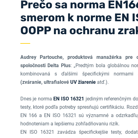
Prečo sa norma EN166
smerom k norme EN I
OOPP na ochranu zra
Audrey Partouche, produktová manažérka pre 
spoločnosti Delta Plus
: „Predtým bola globálnou 
kombinovaná s ďalšími špecifickými normami s
(zváranie, ultrafialové
UV žiarenie
atď.).
Dnes je norma
EN ISO 16321
jediným referenčným do
testy, ktoré podľa potreby spresňujú certifikáciu. Ro
EN 166 a EN ISO 16321 sú významné a odzrkadľuj
hodnoteniam a lepšiemu zohľadňovaniu rizík.
EN ISO 16321 zavádza špecifickejšie testy, dod