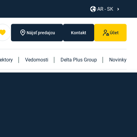
AR - SK
Nájsť predajcu
Kontakt
Účet
ektory
Vedomosti
Delta Plus Group
Novinky
Objavte naše nové produkty
Objavte našu novú knihu "Logistics"