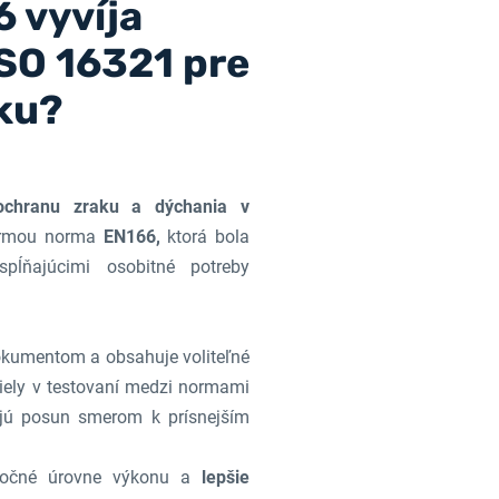
 vyvíja
SO 16321 pre
ku?
ochranu zraku a dýchania v
normou norma
EN166,
ktorá bola
pĺňajúcimi osobitné potreby
kumentom a obsahuje voliteľné
zdiely v testovaní medzi normami
ú posun smerom k prísnejším
atočné úrovne výkonu a
lepšie