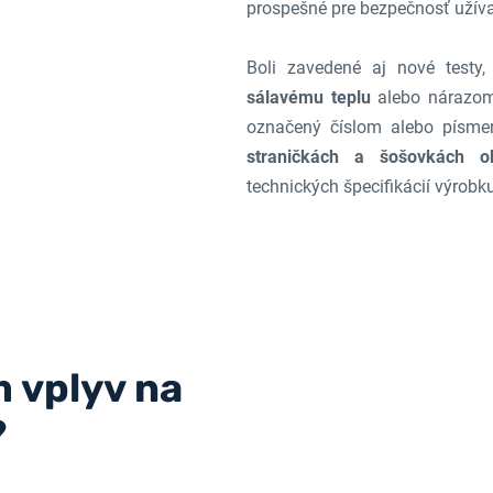
prospešné pre bezpečnosť užíva
Boli zavedené aj nové testy,
sálavému teplu
alebo nárazo
označený číslom alebo písme
straničkách a šošovkách ok
technických špecifikácií výrobku
 vplyv na
?