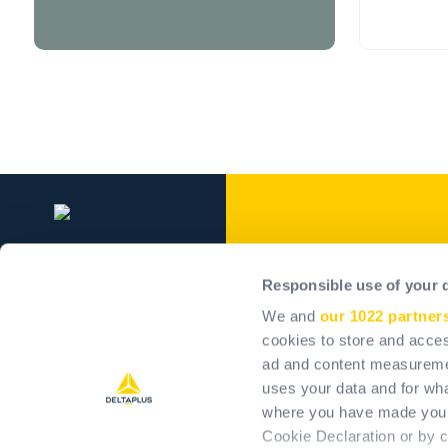
Delta Plus Grou
Responsible use of your 
Delta Plus Group
We and
our 1022 partner
Naše záväzky
cookies to store and acces
ad and content measureme
Pozitívny vplyv
uses your data and for wha
Kariéra
where you have made your
Akcionári
Cookie Declaration or by cl