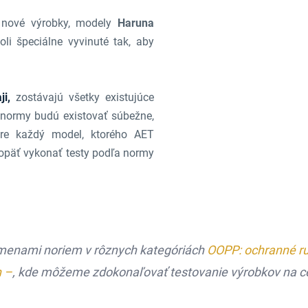
nové výrobky, modely
Haruna
boli špeciálne vyvinuté tak, aby
i,
zostávajú všetky existujúce
e normy budú existovať súbežne,
 Pre každý model, ktorého AET
 opäť vykonať testy podľa normy
 zmenami noriem v rôznych kategóriách
OOPP: ochranné ru
n –
, kde môžeme zdokonaľovať testovanie výrobkov na cer