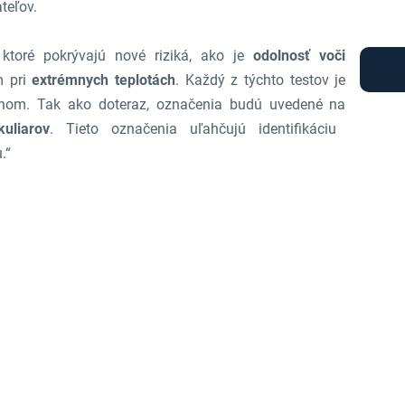
teľov.
 ktoré pokrývajú nové riziká, ako je
odolnosť voči
m pri
extrémnych teplotách
. Každý z týchto testov je
nom. Tak ako doteraz, označenia budú uvedené na
uliarov
. Tieto označenia uľahčujú identifikáciu
.“