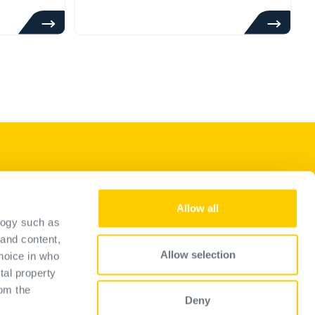
Naše služby
Allow all
Staňte sa predajcom
logy such as
Sprievodca výberom
 and content,
Allow selection
hoice in who
Často kladené otázky
tal property
om the
Deny