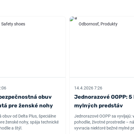
 Safety shoes
Odbornosť, Produkty
2:06
14.4.2026 7:26
bezpečnostná obuv
Jednorazové OOPP: 5
tá pre ženské nohy
mylných predstáv
 obuv od Delta Plus, špeciálne
Jednorazové OOPP sa vyvíjajú: 
re ženské nohy, spája technické
pohodlie, životné prostredie – n
hodlie a štýl.
vyvracia niektoré bežné mylné p