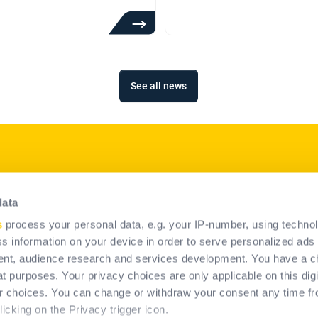
See all news
p
Naše produkty
data
Riešenie OOP
s
process your personal data, e.g. your IP-number, using techno
Trvalé systémy na zachytenie
s information on your device in order to serve personalized ads
pádu
nt, audience research and services development. You have a c
t purposes. Your privacy choices are only applicable on this digi
 choices. You can change or withdraw your consent any time fr
icking on the Privacy trigger icon.