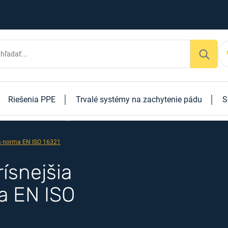
Riešenia PPE
Trvalé systémy na zachytenie pádu
S
ná norma EN ISO 16321
rísnejšia
a EN ISO